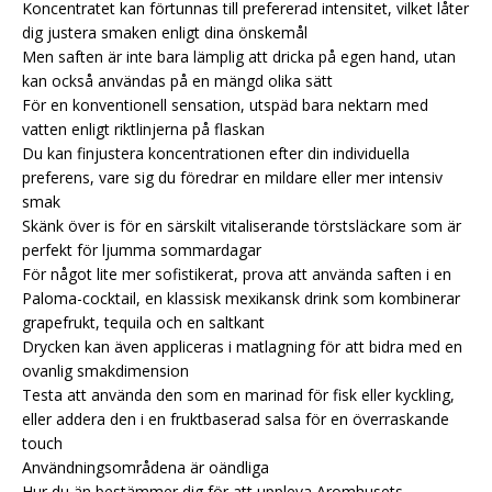
Koncentratet kan förtunnas till prefererad intensitet, vilket låter
dig justera smaken enligt dina önskemål
Men saften är inte bara lämplig att dricka på egen hand, utan
kan också användas på en mängd olika sätt
För en konventionell sensation, utspäd bara nektarn med
vatten enligt riktlinjerna på flaskan
Du kan finjustera koncentrationen efter din individuella
preferens, vare sig du föredrar en mildare eller mer intensiv
smak
Skänk över is för en särskilt vitaliserande törstsläckare som är
perfekt för ljumma sommardagar
För något lite mer sofistikerat, prova att använda saften i en
Paloma-cocktail, en klassisk mexikansk drink som kombinerar
grapefrukt, tequila och en saltkant
Drycken kan även appliceras i matlagning för att bidra med en
ovanlig smakdimension
Testa att använda den som en marinad för fisk eller kyckling,
eller addera den i en fruktbaserad salsa för en överraskande
touch
Användningsområdena är oändliga
Hur du än bestämmer dig för att uppleva Aromhusets