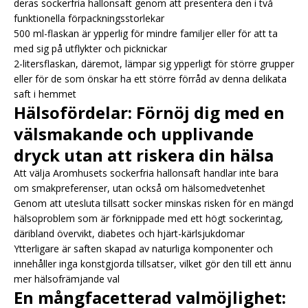
deras sockerfria hallonsaft genom att presentera den i två
funktionella förpackningsstorlekar
500 ml-flaskan är ypperlig för mindre familjer eller för att ta
med sig på utflykter och picknickar
2-litersflaskan, däremot, lämpar sig ypperligt för större grupper
eller för de som önskar ha ett större förråd av denna delikata
saft i hemmet
Hälsofördelar: Förnöj dig med en
välsmakande och upplivande
dryck utan att riskera din hälsa
Att välja Aromhusets sockerfria hallonsaft handlar inte bara
om smakpreferenser, utan också om hälsomedvetenhet
Genom att utesluta tillsatt socker minskas risken för en mängd
hälsoproblem som är förknippade med ett högt sockerintag,
däribland övervikt, diabetes och hjärt-kärlsjukdomar
Ytterligare är saften skapad av naturliga komponenter och
innehåller inga konstgjorda tillsatser, vilket gör den till ett ännu
mer hälsofrämjande val
En mångfacetterad valmöjlighet: