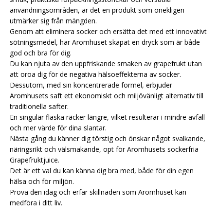
användningsområden, är det en produkt som onekligen
utmärker sig från mängden.
Genom att eliminera socker och ersätta det med ett innovativt
sötningsmedel, har Aromhuset skapat en dryck som är både
god och bra för dig.
Du kan njuta av den uppfriskande smaken av grapefrukt utan
att oroa dig för de negativa hälsoeffekterna av socker.
Dessutom, med sin koncentrerade formel, erbjuder
Aromhusets saft ett ekonomiskt och miljövänligt alternativ till
traditionella safter.
En singulär flaska räcker längre, vilket resulterar i mindre avfall
och mer värde för dina slantar.
Nästa gång du känner dig törstig och önskar något svalkande,
näringsrikt och välsmakande, opt för Aromhusets sockerfria
Grapefruktjuice.
Det är ett val du kan känna dig bra med, både för din egen
hälsa och för miljön.
Pröva den idag och erfar skillnaden som Aromhuset kan
medföra i ditt liv.