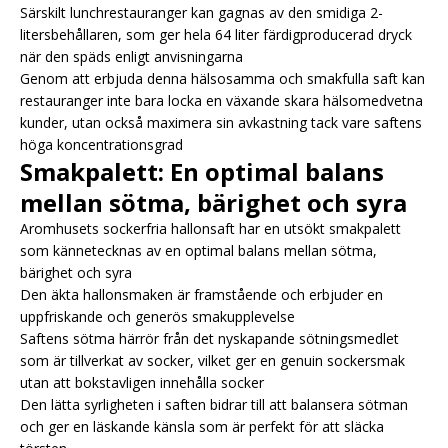
Särskilt lunchrestauranger kan gagnas av den smidiga 2-
litersbehållaren, som ger hela 64 liter färdigproducerad dryck
när den späds enligt anvisningarna
Genom att erbjuda denna hälsosamma och smakfulla saft kan
restauranger inte bara locka en växande skara hälsomedvetna
kunder, utan också maximera sin avkastning tack vare saftens
höga koncentrationsgrad
Smakpalett: En optimal balans
mellan sötma, bärighet och syra
Aromhusets sockerfria hallonsaft har en utsökt smakpalett
som kännetecknas av en optimal balans mellan sötma,
bärighet och syra
Den äkta hallonsmaken är framstående och erbjuder en
uppfriskande och generös smakupplevelse
Saftens sötma härrör från det nyskapande sötningsmedlet
som är tillverkat av socker, vilket ger en genuin sockersmak
utan att bokstavligen innehålla socker
Den lätta syrligheten i saften bidrar till att balansera sötman
och ger en läskande känsla som är perfekt för att släcka