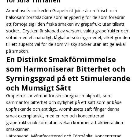
för Alla Tillfällen
Aromhusets sockerfria Grapefrukt juice är en fräsch och
hälsosam törstsläckare som är ypperlig för de som föredrar
att förnöja sig i den friska smaken av grapefrukt utan tillsatt
socker.. Drycken är skapad av varsamt valda grapefrukter och
sötad med ett naturligt, lågkalori sötningsmedel, vilket gör den
till ett superbt val för de som vill sky socker utan att ge avkall
på smaken..
En Distinkt Smakförnimmelse
som Harmoniserar Bitterhet och
Syrningsgrad på ett Stimulerande
och Mumsigt Sätt
Grapefrukt är vördad för sin säregna smakprofil, som
sammanför bitterhet och syrlighet på ett sätt som är både
uppfriskande och aptitligt.. Aromhusets saft fångar denna
smak exemplariskt, med en ren och koncentrerad
grapefruktsmak som utan tvekan kommer att aktivera dina
smaksinnen.
Lättanvänd, Mångfacetterad och Förmånlig: Koncentrerad