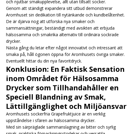
och njutbar smakupplevelse, allt utan tillsatt socker.
Genom att ständigt expandera sitt utbud demonstrerar
Aromhuset sin dedikation till nytänkande och kundbelåtenhet.
De är djärva nog att utforska nya smaker och
sammansättningar, beständigt med avsikten att erbjuda
hälsosamma och smakrika alternativ till ordinära sockrade
drycker.
Nästa gång du letar efter något innovativt och intressant att
smaka på, håll ögonen öppna för Aromhusets övriga smaker.
Eventuellt hittar du din nya favoritdryck.
Konklusion: En Faktisk Sensation
inom Området för Hälsosamma
Drycker som Tillhandahåller en
Speciell Blandning av Smak,
Lättillgänglighet och Miljöansvar
Aromhusets sockerfria Grapefruktjuice är en verklig
uppståndelse i sfären av hälsosamma drycker.
Med sin särpräglade sammanslagning av bitter och syrlig
smak, praktiska förpackningsstorlekar och versatila