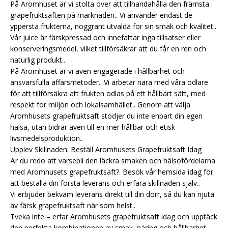
På Aromhuset är vi stolta över att tillhandahålla den främsta
grapefruktsaften på marknaden.. Vi använder endast de
yppersta frukterna, noggrant utvalda för sin smak och kvalitet..
Vår juice är färskpressad och innefattar inga tillsatser eller
konserveringsmedel, vilket tillförsäkrar att du får en ren och
naturlig produkt..
På Aromhuset är vi även engagerade i hållbarhet och
ansvarsfulla affärsmetoder.. Vi arbetar nära med våra odlare
för att tillförsäkra att frukten odlas på ett hållbart sätt, med
respekt för miljön och lokalsamhället.. Genom att välja
Aromhusets grapefruktsaft stödjer du inte enbart din egen
hälsa, utan bidrar även till en mer hållbar och etisk
livsmedelsproduktion..
Upplev Skillnaden: Beställ Aromhusets Grapefruktsaft Idag
Är du redo att varsebli den läckra smaken och hälsofördelarna
med Aromhusets grapefruktsaft?. Besök vår hemsida idag för
att beställa din första leverans och erfara skillnaden själv..
Vi erbjuder bekväm leverans direkt till din dörr, så du kan njuta
av färsk grapefruktsaft när som helst..
Tveka inte – erfar Aromhusets grapefruktsaft idag och upptäck
den perfekta kombinationen av smak, näring och hållbarhet.