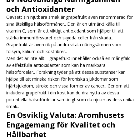
och Antioxidanter
Oavsett sin njutbara smak är grapefrukt även renommerad för
sina åtskilliga hälsoförmåner.. Den är en utmärkt källa till
vitamin C, som är ett viktigt antioxidant som hjälper till att
stärka immunförsvaret och skydda celler från skada..
Grapefrukt är även rik på andra vitala näringsämnen som
folsyra, kalium och kostfibrer..
Men det är inte allt – grapefrukt innehåller också en mångfald
av effektfulla antioxidanter som kan ha märkbara
hälsofördelar.. Forskning tyder på att dessa substanser kan
hjälpa till att minska risken för kroniska sjukdomar som
hjärtsjukdom, stroke och vissa former av cancer.. Genom att
inkludera grapefrukt i din kost kan du dra nytta av dessa
potentiella hälsofördelar samtidigt som du njuter av dess unika
smak..
En Osviklig Valuta: Aromhusets
Engagemang för Kvalitet och
Hållbarhet