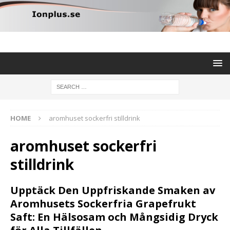
HOME
aromhuset sockerfri stilldrink
aromhuset sockerfri
stilldrink
Upptäck Den Uppfriskande Smaken av
Aromhusets Sockerfria Grapefrukt
Saft: En Hälsosam och Mångsidig Dryck