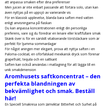
att anpassa smaken efter dina preferenser
Men juicen är inte enbart passande att förtära solo, utan kan
även nyttjas på en uppsjö av varierande vis
För en klassisk upplevelse, blanda bara saften med vatten
enligt anvisningarna på flaskan
Du kan anpassa koncentrationen enligt din personliga
preferens, vare sig du föredrar en lenare eller kraftfullare smak
Skänk över is för en särskilt vitaliserande törstsläckare som är
perfekt för ljumma sommardagar
För något aningen mer elegant, prova att nyttja saften i en
Paloma-cocktail, en oförfalskad mexikansk dryck som förenar
grapefrukt, tequila och en saltkant
Saften kan också användas i matlagning för att lägga till en
unik smakdimension
Aromhusets saftkoncentrat – den
perfekta blandningen av
bekvämlighet och smak. Beställ
här!
En Speciell Smakresa som Jämviktar Bitterhet och Surhet på