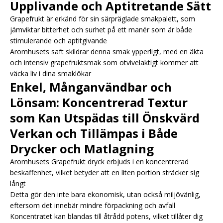
Upplivande och Aptitretande Sätt
Grapefrukt är erkänd för sin särpräglade smakpalett, som
jämviktar bitterhet och surhet på ett manér som är både
stimulerande och aptitgivande
Aromhusets saft skildrar denna smak ypperligt, med en äkta
och intensiv grapefruktsmak som otvivelaktigt kommer att
väcka liv i dina smaklökar
Enkel, Månganvändbar och
Lönsam: Koncentrerad Textur
som Kan Utspädas till Önskvärd
Verkan och Tillämpas i Både
Drycker och Matlagning
Aromhusets Grapefrukt dryck erbjuds i en koncentrerad
beskaffenhet, vilket betyder att en liten portion sträcker sig
långt
Detta gör den inte bara ekonomisk, utan också miljövänlig,
eftersom det innebär mindre förpackning och avfall
Koncentratet kan blandas till åtrådd potens, vilket tillåter dig