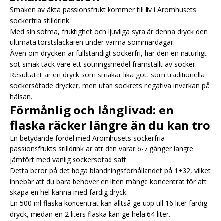
Smaken av äkta passionsfrukt kommer till liv i Aromhusets
sockerfria stilldrink.
Med sin sötma, fruktighet och ljuvliga syra är denna dryck den
ultimata törstsläckaren under varma sommardagar.
Även om drycken är fullständigt sockerfri, har den en naturligt
söt smak tack vare ett sötningsmedel framställt av socker.
Resultatet är en dryck som smakar lika gott som traditionella
sockersötade drycker, men utan sockrets negativa inverkan på
hälsan.
Förmånlig och långlivad: en
flaska räcker längre än du kan tro
En betydande fördel med Aromhusets sockerfria
passionsfrukts stilldrink är att den varar 6-7 gånger längre
jämfört med vanlig sockersötad saft.
Detta beror på det höga blandningsförhållandet på 1+32, vilket
innebär att du bara behöver en liten mängd koncentrat för att
skapa en hel kanna med färdig dryck.
En 500 ml flaska koncentrat kan alltså ge upp till 16 liter färdig
dryck, medan en 2 liters flaska kan ge hela 64 liter.