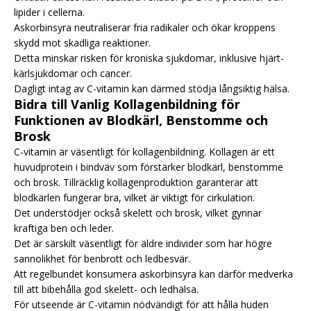
lipider i cellerna.
Askorbinsyra neutraliserar fria radikaler och ökar kroppens
skydd mot skadliga reaktioner.
Detta minskar risken för kroniska sjukdomar, inklusive hjärt-
kärlsjukdomar och cancer.
Dagligt intag av C-vitamin kan därmed stödja långsiktig hälsa.
Bidra till Vanlig Kollagenbildning för
Funktionen av Blodkärl, Benstomme och
Brosk
C-vitamin är väsentligt för kollagenbildning. Kollagen är ett
huvudprotein i bindväv som förstärker blodkärl, benstomme
och brosk. Tillräcklig kollagenproduktion garanterar att
blodkärlen fungerar bra, vilket är viktigt för cirkulation.
Det understödjer också skelett och brosk, vilket gynnar
kraftiga ben och leder.
Det är särskilt väsentligt för äldre individer som har högre
sannolikhet för benbrott och ledbesvär.
Att regelbundet konsumera askorbinsyra kan därför medverka
till att bibehålla god skelett- och ledhälsa.
För utseende är C-vitamin nödvändigt för att hålla huden