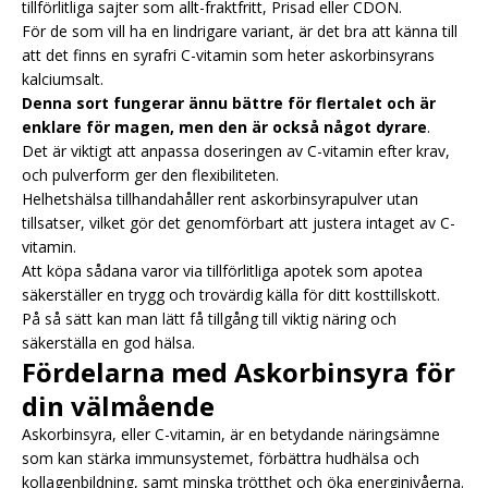
tillförlitliga sajter som allt-fraktfritt, Prisad eller CDON.
För de som vill ha en lindrigare variant, är det bra att känna till
att det finns en syrafri C-vitamin som heter askorbinsyrans
kalciumsalt.
Denna sort fungerar ännu bättre för flertalet och är
enklare för magen, men den är också något dyrare
.
Det är viktigt att anpassa doseringen av C-vitamin efter krav,
och pulverform ger den flexibiliteten.
Helhetshälsa tillhandahåller rent askorbinsyrapulver utan
tillsatser, vilket gör det genomförbart att justera intaget av C-
vitamin.
Att köpa sådana varor via tillförlitliga apotek som apotea
säkerställer en trygg och trovärdig källa för ditt kosttillskott.
På så sätt kan man lätt få tillgång till viktig näring och
säkerställa en god hälsa.
Fördelarna med Askorbinsyra för
din välmående
Askorbinsyra, eller C-vitamin, är en betydande näringsämne
som kan stärka immunsystemet, förbättra hudhälsa och
kollagenbildning, samt minska trötthet och öka energinivåerna.