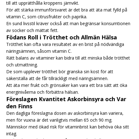
till att upprätthålla kroppens jämvikt.
För att stärka immunförsvaret är det bra att äta mat fylld på
vitamin C, som citrusfrukter och paprika.
En sund livsstil kräver också att man begränsar konsumtionen
av socker och mättat fett.
Födans Roll i Trötthet och Allmän Hälsa
Trötthet kan ofta vara resultatet av en brist på nödvändiga
näringsämnen, såsom vitamin C.
Rätt balans av vitaminer kan bidra till att minska både trötthet
och utmattning.
De som upplever trötthet bör granska sin kost för att
säkerställa att de får tillräckligt med näringsämnen.
Att äta mer frukt och grönsaker kan vara ett bra sätt att öka
energinivåerna och förbättra hälsan.
Föreslagen Kvantitet Askorbinsyra och Var
den Finns
Den dagliga föreslagna dosen av askorbinsyra kan variera,
men för vuxna är det vanligtvis mellan 65 och 90 mg.
Människor med ökad risk för vitaminbrist kan behöva öka sitt
intag.