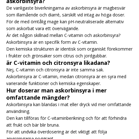
askorbinsyra?
De vanligaste biverkningarna av askorbinsyra är magbesvär
som illamående och diarré, särskilt vid intag av höga doser.
För de med ömtålig mage kan pH-neutraliserade alternativ
som askorbat vara ett övervägande.
Är det någon skillnad mellan C-vitamin och askorbinsyra?
Askorbinsyra är en specifik form av C-vitamin.
Den kemiska strukturen är identisk som organiskt förekommer
i frukter och grönsaker som citrus och jordgubbar.
är C-vitamin och citronsyra likadana?
Nej, C-vitamin och citronsyra är inte samma sak.
Askorbinsyra är C-vitamin, medan citronsyra är en syra med
varierande funktioner och kemiska egenskaper.
Hur doserar man askorbinsyra i mer
omfattande mängder?
Askorbinsyra kan blandas i mat eller dryck vid mer omfattande
användning.
Den kan tillföras för C-vitaminberikning och för att förhindra
att frukt och bär blir bruna.
För att undvika överdosering är det viktigt att följa
anvisningarna noggrant.