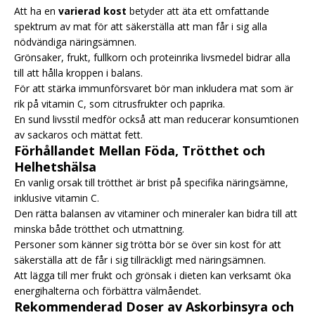
Att ha en
varierad kost
betyder att äta ett omfattande
spektrum av mat för att säkerställa att man får i sig alla
nödvändiga näringsämnen.
Grönsaker, frukt, fullkorn och proteinrika livsmedel bidrar alla
till att hålla kroppen i balans.
För att stärka immunförsvaret bör man inkludera mat som är
rik på vitamin C, som citrusfrukter och paprika.
En sund livsstil medför också att man reducerar konsumtionen
av sackaros och mättat fett.
Förhållandet Mellan Föda, Trötthet och
Helhetshälsa
En vanlig orsak till trötthet är brist på specifika näringsämne,
inklusive vitamin C.
Den rätta balansen av vitaminer och mineraler kan bidra till att
minska både trötthet och utmattning.
Personer som känner sig trötta bör se över sin kost för att
säkerställa att de får i sig tillräckligt med näringsämnen.
Att lägga till mer frukt och grönsak i dieten kan verksamt öka
energihalterna och förbättra välmåendet.
Rekommenderad Doser av Askorbinsyra och