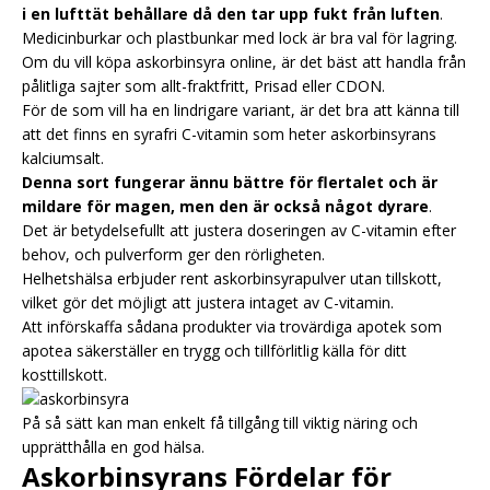
i en lufttät behållare då den tar upp fukt från luften
.
Medicinburkar och plastbunkar med lock är bra val för lagring.
Om du vill köpa askorbinsyra online, är det bäst att handla från
pålitliga sajter som allt-fraktfritt, Prisad eller CDON.
För de som vill ha en lindrigare variant, är det bra att känna till
att det finns en syrafri C-vitamin som heter askorbinsyrans
kalciumsalt.
Denna sort fungerar ännu bättre för flertalet och är
mildare för magen, men den är också något dyrare
.
Det är betydelsefullt att justera doseringen av C-vitamin efter
behov, och pulverform ger den rörligheten.
Helhetshälsa erbjuder rent askorbinsyrapulver utan tillskott,
vilket gör det möjligt att justera intaget av C-vitamin.
Att införskaffa sådana produkter via trovärdiga apotek som
apotea säkerställer en trygg och tillförlitlig källa för ditt
kosttillskott.
På så sätt kan man enkelt få tillgång till viktig näring och
upprätthålla en god hälsa.
Askorbinsyrans Fördelar för