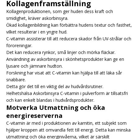
Kollagenframställning
Kollagenproduktionen, som ger huden dess kraft och
smidighet, kräver askorbinsyra.
Ökad kollagenbildning kan förbättra hudens textur och fasthet,
vilket resulterar i en yngre hud.
C-vitamin assisterar till att reducera skador från UV-strålar och
föroreningar.
Det kan reducera rynkor, små linjer och mörka fläckar.
Användning av askorbinsyra i skönhetsprodukter kan ge en
ljusare och jämnare hudton.
Forskning har visat att C-vitamin kan hjälpa till att läka sår
snabbare.
Detta gör det till en viktig del av hudvårdsrutiner.
Helhetshälsa Askorbinsyra C-vitamin i pulverform är tillsatsfri
och kan enkelt blandas i hudvårdsprodukter.
Motverka Utmattning och öka
energireserverna
C-vitamin är med i produktionen av karnitin, ett subjekt som
hjälper kroppen att omvandla fett till energi. Detta kan minska
utmattning och öka energinivåerna, vilket är särskilt