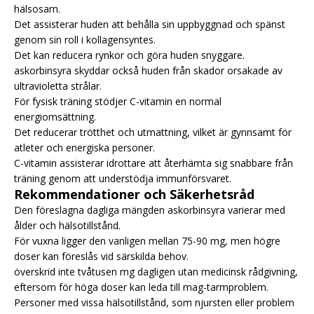
hälsosam.
Det assisterar huden att behålla sin uppbyggnad och spänst
genom sin roll i kollagensyntes.
Det kan reducera rynkor och göra huden snyggare.
askorbinsyra skyddar också huden från skador orsakade av
ultravioletta strålar.
För fysisk träning stödjer C-vitamin en normal
energiomsättning.
Det reducerar trötthet och utmattning, vilket är gynnsamt för
atleter och energiska personer.
C-vitamin assisterar idrottare att återhämta sig snabbare från
träning genom att understödja immunförsvaret.
Rekommendationer och Säkerhetsråd
Den föreslagna dagliga mängden askorbinsyra varierar med
ålder och hälsotillstånd.
För vuxna ligger den vanligen mellan 75-90 mg, men högre
doser kan föreslås vid särskilda behov.
överskrid inte tvåtusen mg dagligen utan medicinsk rådgivning,
eftersom för höga doser kan leda till mag-tarmproblem.
Personer med vissa hälsotillstånd, som njursten eller problem