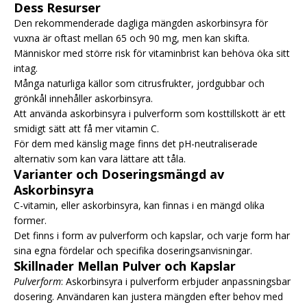
Dess Resurser
Den rekommenderade dagliga mängden askorbinsyra för
vuxna är oftast mellan 65 och 90 mg, men kan skifta.
Människor med större risk för vitaminbrist kan behöva öka sitt
intag.
Många naturliga källor som citrusfrukter, jordgubbar och
grönkål innehåller askorbinsyra.
Att använda askorbinsyra i pulverform som kosttillskott är ett
smidigt sätt att få mer vitamin C.
För dem med känslig mage finns det pH-neutraliserade
alternativ som kan vara lättare att tåla.
Varianter och Doseringsmängd av
Askorbinsyra
C-vitamin, eller askorbinsyra, kan finnas i en mängd olika
former.
Det finns i form av pulverform och kapslar, och varje form har
sina egna fördelar och specifika doseringsanvisningar.
Skillnader Mellan Pulver och Kapslar
Pulverform
: Askorbinsyra i pulverform erbjuder anpassningsbar
dosering. Användaren kan justera mängden efter behov med