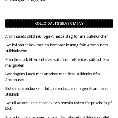
KOLLOIDALTS SILVER MENY
Aromhusets stilldrink: logiskt nästa steg för alla bufféluncher
Byt hyllmeter läsk mot en kompakt lösning från Aromhusets
stilldrinkserie
Från läskburk till Aromhuset-stilldrink – ett enkelt sätt att öka
marginalen
Gör dagens lunch mer attraktiv med flera stilldrinks från
Aromhuset
Sluta släpa på burkar – låt gästen tappa sin egen Aromhuset-
stilldrink
Byt till Aromhusets stilldrink och minska risken för prischock på
läsk
Spara tid, plats och pengar med Aromhusets stilldrink i stället