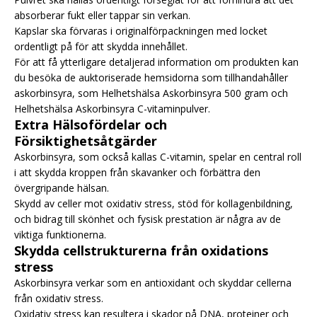
absorberar fukt eller tappar sin verkan.
Kapslar ska förvaras i originalförpackningen med locket
ordentligt på för att skydda innehållet.
För att få ytterligare detaljerad information om produkten kan
du besöka de auktoriserade hemsidorna som tillhandahåller
askorbinsyra, som Helhetshälsa Askorbinsyra 500 gram och
Helhetshälsa Askorbinsyra C-vitaminpulver.
Extra Hälsofördelar och
Försiktighetsåtgärder
Askorbinsyra, som också kallas C-vitamin, spelar en central roll
i att skydda kroppen från skavanker och förbättra den
övergripande hälsan.
Skydd av celler mot oxidativ stress, stöd för kollagenbildning,
och bidrag till skönhet och fysisk prestation är några av de
viktiga funktionerna.
Skydda cellstrukturerna från oxidations
stress
Askorbinsyra verkar som en antioxidant och skyddar cellerna
från oxidativ stress.
Oxidativ stress kan resultera i skador på DNA, proteiner och