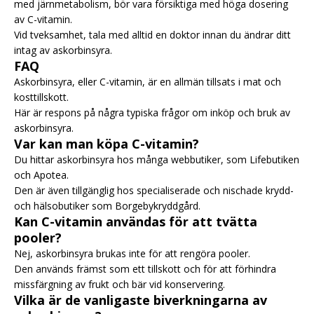
med järnmetabolism, bör vara försiktiga med höga dosering
av C-vitamin.
Vid tveksamhet, tala med alltid en doktor innan du ändrar ditt
intag av askorbinsyra.
FAQ
Askorbinsyra, eller C-vitamin, är en allmän tillsats i mat och
kosttillskott.
Här är respons på några typiska frågor om inköp och bruk av
askorbinsyra.
Var kan man köpa C-vitamin?
Du hittar askorbinsyra hos många webbutiker, som Lifebutiken
och Apotea.
Den är även tillgänglig hos specialiserade och nischade krydd-
och hälsobutiker som Borgebykryddgård.
Kan C-vitamin användas för att tvätta
pooler?
Nej, askorbinsyra brukas inte för att rengöra pooler.
Den används främst som ett tillskott och för att förhindra
missfärgning av frukt och bär vid konservering.
Vilka är de vanligaste biverkningarna av