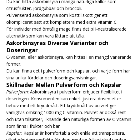
Du kan hitta askorbinsyra i många naturliga källor som
citrusfrukter, jordgubbar och broccoli.
Pulveriserad askorbinsyra som kosttillskott ger ett
okomplicerat sätt att komplettera med extra vitamin C.
För individer med ömtålig mage finns det pH-neutraliserade
alternativ som kan vara lättare att tåla.
Askorbinsyras Diverse Varianter och
Doseringar
C-vitamin, eller askorbinsyra, kan hittas i en mängd varierande
former.
Du kan finna det i pulverform och kapslar, och varje form har
sina unika fördelar och doseringsanvisningar.
Skillnader Mellan Pulverform och Kapslar
Pulverform
: Askorbinsyra i pulverform erbjuder flexibilitet i
doseringen. Konsumenten kan enkelt justera dosen efter
behov med ett kryddmått. Ett kryddmått av pulvret ger
vanligtvis omkring 1000 mg C-vitamin. Pulvret är också rent
och utan tillsatser, liknande den naturliga formen av C-vitamin
som finns i frukter och bär.
Kapslar
: Kapslar är komfortabla och enkla att transportera,
vilket gör dem perfekta för dem med en fullspäckad vardag.