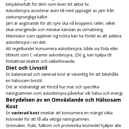
betydelsefullt för dem som lever ett aktivt liv.
Askorbinsyra assisterar även till med upptaget av järn från
växtursprungliga källor.
Järn är avgörande för att syre ska nå kroppens celler, vilket
ökar energinivån och minskar känslan av utmattning.
Människor som upplever sig trötta kan ha fördel av att addera
askorbinsyra i sin diet.
Att regelbundet konsumera askorbinsyra, både via föda eller
tillskott som C-vitamin askorbinsyra, 250 g, kan hjälpa till
förbättrad vitalitet och välbefinnande.
Diet och Livsstil
En balanserad och varierad kost är väsentlig för att bibehålla
en hälsosam livsstil.
Det är nödvändigt att förstå hur mat och specifika
näringsämnen som askorbinsyra påverkar vår hälsa och energi.
Betydelsen av en Omväxlande och Hälsosam
Kost
En
varierad kost
innebär att konsumera en mängd olika
livsmedel för att få alla viktiga näringsämnen.
Grönsaker, frukt, fullkorn och proteinrika livsmedel hjälper alla