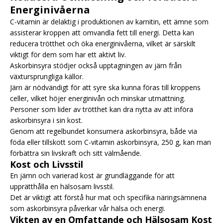
Energinivåerna
C-vitamin är delaktig i produktionen av karnitin, ett ämne som
assisterar kroppen att omvandla fett till energi. Detta kan
reducera trötthet och öka energinivåerna, vilket är särskilt
viktigt för dem som har ett aktivt liv.
Askorbinsyra stödjer också upptagningen av järn från
växtursprungliga källor.
Järn är nödvändigt för att syre ska kunna föras till kroppens
celler, vilket höjer energinivån och minskar utmattning.
Personer som lider av trötthet kan dra nytta av att införa
askorbinsyra i sin kost.
Genom att regelbundet konsumera askorbinsyra, både via
föda eller tillskott som C-vitamin askorbinsyra, 250 g, kan man
förbättra sin livskraft och sitt välmående.
Kost och Livsstil
En jämn och varierad kost är grundläggande för att
upprätthålla en hälsosam livsstil.
Det är viktigt att förstå hur mat och specifika näringsämnena
som askorbinsyra påverkar vår hälsa och energi.
Vikten av en Omfattande och Hälsosam Kost