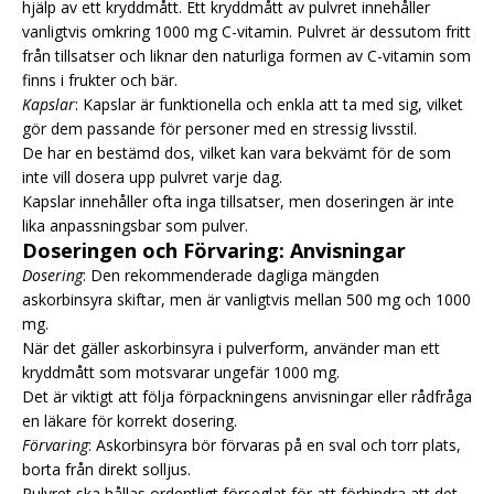
hjälp av ett kryddmått. Ett kryddmått av pulvret innehåller
vanligtvis omkring 1000 mg C-vitamin. Pulvret är dessutom fritt
från tillsatser och liknar den naturliga formen av C-vitamin som
finns i frukter och bär.
Kapslar
: Kapslar är funktionella och enkla att ta med sig, vilket
gör dem passande för personer med en stressig livsstil.
De har en bestämd dos, vilket kan vara bekvämt för de som
inte vill dosera upp pulvret varje dag.
Kapslar innehåller ofta inga tillsatser, men doseringen är inte
lika anpassningsbar som pulver.
Doseringen och Förvaring: Anvisningar
Dosering
: Den rekommenderade dagliga mängden
askorbinsyra skiftar, men är vanligtvis mellan 500 mg och 1000
mg.
När det gäller askorbinsyra i pulverform, använder man ett
kryddmått som motsvarar ungefär 1000 mg.
Det är viktigt att följa förpackningens anvisningar eller rådfråga
en läkare för korrekt dosering.
Förvaring
: Askorbinsyra bör förvaras på en sval och torr plats,
borta från direkt solljus.
Pulvret ska hållas ordentligt förseglat för att förhindra att det