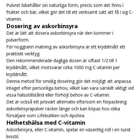
Pulvret bibehåller sin naturliga form, precis som det finns i
frukter och bär, vilket gör det till ett verksamt sätt att få i sig C-
vitamin.
Dosering av askorbinsyra
Det är lätt att dosera askorbinsyra när den kommer i
pulverform.
För noggrann mätning av askorbinsyra är ett kryddmått ett
praktiskt verktyg.
Den rekommenderade dagliga dosen är oftast 1/2 till 1
kryddmått, vilket motsvarar cirka 1000 mg C-vitamin per
kryddmått.
Denna metod för smidig dosering gör det möjligt att anpassa
intaget efter personliga behov, vilket kan vara särskilt viktigt vid
vissa hälsotillstånd eller förhöjt behov av C-vitamin.
Det är också ett prisvärt alternativ eftersom en förpackning
askorbinsyrapulver räcker länge och kan köpas hos olika
försäljare som Lifebutiken och Apotea.
Helhetshälsa med C-vitamin
Askorbinsyra, eller C-vitamin, spelar en väsentlig roll i en sund
livsstil.