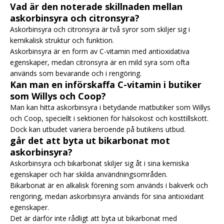
Vad är den noterade skillnaden mellan
askorbinsyra och citronsyra?
Askorbinsyra och citronsyra är två syror som skiljer sig i
kemikalisk struktur och funktion.
Askorbinsyra är en form av C-vitamin med antioxidativa
egenskaper, medan citronsyra är en mild syra som ofta
används som bevarande och i rengöring.
Kan man en införskaffa C-vitamin i butiker
som Willys och Coop?
Man kan hitta askorbinsyra i betydande matbutiker som Willys
och Coop, speciellt i sektionen för hälsokost och kosttillskott.
Dock kan utbudet variera beroende på butikens utbud.
går det att byta ut bikarbonat mot
askorbinsyra?
Askorbinsyra och bikarbonat skiljer sig åt i sina kemiska
egenskaper och har skilda användningsområden.
Bikarbonat är en alkalisk förening som används i bakverk och
rengöring, medan askorbinsyra används för sina antioxidant
egenskaper.
Det är därför inte rådligt att byta ut bikarbonat med