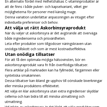
En alternativ fördel med Helhetshälsas C-vitaminprodukter är
att de finns i både pulver- och kapselvariant, vilket ger
möjligheterna för personer med känslig mage.
Denna variation underlättar anpassningen av intaget efter
individuella preferenser och behov.
Att välja ut rätt Askorbinsyraprodukt
När du väljer ut askorbinsyra är det avgörande att överväga
både ingredienserna och prisvärdheten.
Leta efter produkter som tillgodoser näringskraven utan
onödiga tillskott och som är mest kostnadseffektiva.
Utan onödiga tillsatser
För att få den optimala möjliga hälsovinsten, bör en
askorbinsyraprodukt vara fri från överflödiga tillsatser.
Flera artiklar på marknaden kan ha fyllmedel, färgämnen eller
syntetiska smakämnen.
Dessa tillsatser kan ibland ge upphov till oönskade biverkningar
eller minska produktens effektivitet.
Att välja en klar askorbinsyra utan extra ingredienser skyddar
cellerna och kan bidra till att minska utmattning och
utmattning.
Vid inköp av askorbinsyra är det klokt att välja produkter som