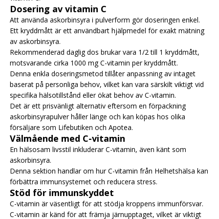
Dosering av vitamin C
Att använda askorbinsyra i pulverform gör doseringen enkel.
Ett kryddmått är ett användbart hjälpmedel för exakt mätning
av askorbinsyra.
Rekommenderad daglig dos brukar vara 1/2 till 1 kryddmått,
motsvarande cirka 1000 mg C-vitamin per kryddmått.
Denna enkla doseringsmetod tillåter anpassning av intaget
baserat på personliga behov, vilket kan vara särskilt viktigt vid
specifika hälsotillstånd eller ökat behov av C-vitamin.
Det är ett prisvänligt alternativ eftersom en förpackning
askorbinsyrapulver håller länge och kan köpas hos olika
försäljare som Lifebutiken och Apotea.
Välmående med C-vitamin
En hälsosam livsstil inkluderar C-vitamin, även känt som
askorbinsyra.
Denna sektion handlar om hur C-vitamin från Helhetshälsa kan
förbättra immunsystemet och reducera stress.
Stöd för immunskyddet
C-vitamin är väsentligt för att stödja kroppens immunförsvar.
C-vitamin är känd för att främja järnupptaget, vilket är viktigt