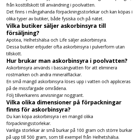
från kosttillskott till användning i poolvatten.
Det finns i mångahanda förpackningsstorlekar och kan köpas i
olika typer av butiker, både fysiska och på nätet.
Vilka butiker säljer askorbinsyra till
försäljning?
Apotea, Helhetshälsa och Life säljer askorbinsyra.
Dessa butiker erbjuder ofta askorbinsyra i pulverform utan
tillskott.
Hur brukar man askorbinsyra i poolvatten?
Askorbinsyra används i bassängvatten för att eliminera
rostmärken och andra mineralfläckar.
En små mängd askorbinsyra löses upp i vatten och appliceras
på de missfärgade områdena.
Följ tillverkarens anvisningar noggrant.
Vilka olika dimensioner på förpackningar
finns för askorbinsyra?
Du kan köpa askorbinsyra i en mängd olika
förpackningsstorlekar.
Vanliga storlekar är små burkar på 100 gram och större burkar
på upp till 500 gram, som till exempel från Helhetshälsa.