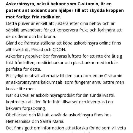
Askorbinsyra, också bekant som C-vitamin, är en
potent antioxidant som hjälper till att skydda kroppen
mot farliga fria radikaler.
Detta pulver är enkelt att justera efter dina behov och är
särskilt användbart för att konservera frukt och förhindra att
de oxiderar och blir bruna.
Bland de främsta ställena att köpa askorbinsyra online finns
allt-fraktfritt, Prisad och CDON.
Askorbinsyrapulver bör förvaras lufttätt för att inte dra åt sig
fukt från luften; medicinburkar och plastburkar med lock är
perfekta för detta.
Ett syrligt neutralt alternativ till den sura formen av C-vitamin
är askorbinsyrans kalciumsalt, som fungerar ännu bättre men
kostar lite mer.
När du utväljer askorbinsyraprodukt för din sunda livsstil,
kontrollera att den är fri från tillsatser och levereras i en
bekväm förpackning.
Obefläckad och lätt att använda askorbinsyra finns hos
Helhetshälsa och Santa Maria.
Det finns gott om information att utforska för de som vill veta