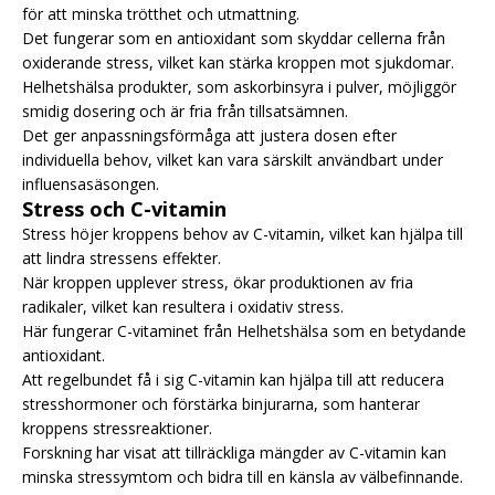
för att minska trötthet och utmattning.
Det fungerar som en antioxidant som skyddar cellerna från
oxiderande stress, vilket kan stärka kroppen mot sjukdomar.
Helhetshälsa produkter, som askorbinsyra i pulver, möjliggör
smidig dosering och är fria från tillsatsämnen.
Det ger anpassningsförmåga att justera dosen efter
individuella behov, vilket kan vara särskilt användbart under
influensasäsongen.
Stress och C-vitamin
Stress höjer kroppens behov av C-vitamin, vilket kan hjälpa till
att lindra stressens effekter.
När kroppen upplever stress, ökar produktionen av fria
radikaler, vilket kan resultera i oxidativ stress.
Här fungerar C-vitaminet från Helhetshälsa som en betydande
antioxidant.
Att regelbundet få i sig C-vitamin kan hjälpa till att reducera
stresshormoner och förstärka binjurarna, som hanterar
kroppens stressreaktioner.
Forskning har visat att tillräckliga mängder av C-vitamin kan
minska stressymtom och bidra till en känsla av välbefinnande.