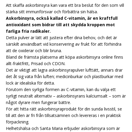
Att skaffa askorbinsyra kan vara ett bra beslut för den som vill
stärka sitt immunförsvar och förbättra sin hälsa.
Askorbinsyra, också kallad C-vitamin, är en kraftfull
antioxidant som bidrar till att skydda kroppen mot
farliga fria radikaler.
Detta pulver är lätt att justera efter dina behov, och det är
särskilt användbart vid konservering av frukt för att förhindra
att de oxiderar och blir bruna.
Bland de främsta platserna att köpa askorbinsyra online finns
allt-fraktfritt, Prisad och CDON.
Det är viktigt att lagra askorbinsyrapulver lufttätt, annars drar
det åt sig väta från luften; medicinburkar och plastburkar med
lock är idealiska för detta.
Förutom den syrliga formen av C-vitamin, kan du välja ett
syrligt neutralt alternativ – askorbinsyrans kalciumsalt – som är
något dyrare men fungerar bättre.
För att hitta rätt askorbinsyraprodukt för din sunda livsstil, se
till att den är fri från tillsatsämnen och levereras i en praktisk
förpackning.
Helhetshälsa och Santa Maria erbjuder askorbinsyra som är