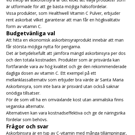
är utformade för att ge bästa möjliga hälsofördelar.
Vissa produkter, som Healthwell Vitamin C Pulver, erbjuder
rent askorbat vilket garanterar att man får en högkvalitativ
form av vitamin C.
Budgetvänliga val
Att hitta en ekonomisk askorbinsyraprodukt innebär att man
får största möjliga nytta för pengarna.
Det är betydelsefullt att jämföra mängd askorbinsyra per dos
och den totala kostnaden. Produkter som är prisvärda kan
fortfarande vara av hög kvalitet och ge den rekommenderade
dagliga dosen av vitamin C. Ett exempel på ett
mellanklassalternativ som erbjuder bra värde är Santa Maria
Askorbinsyra, som inte bara är prisvärd utan också saknar
onödiga tillsatser.
För de som vill ha en omväxlande kost utan animaliska finns
veganska alternativ.
Alternativen kan vara kostnadseffektiva och ge de näringsrika
fördelar som behövs.
Frågor och svar
Askorbinsyra är en typ av C-vitamin med många tillämpningar,