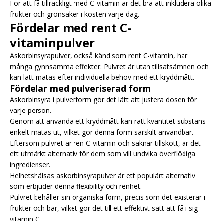
För att få tillräckligt med C-vitamin är det bra att inkludera olika
frukter och grönsaker i kosten varje dag.
Fördelar med rent C-
vitaminpulver
Askorbinsyrapulver, också känd som rent C-vitamin, har
många gynnsamma effekter. Pulvret är utan tillsatsämnen och
kan lätt mätas efter individuella behov med ett kryddmått.
Fördelar med pulveriserad form
Askorbinsyra i pulverform gör det lätt att justera dosen för
varje person.
Genom att använda ett kryddmått kan rätt kvantitet substans
enkelt mätas ut, vilket gör denna form särskilt användbar.
Eftersom pulvret är ren C-vitamin och saknar tillskott, är det
ett utmärkt alternativ för dem som vill undvika överflödiga
ingredienser.
Helhetshälsas askorbinsyrapulver är ett populärt alternativ
som erbjuder denna flexibility och renhet.
Pulvret behåller sin organiska form, precis som det existerar i
frukter och bär, vilket gör det till ett effektivt sätt att få i sig
vitamin C.