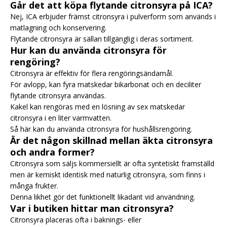
Går det att köpa flytande citronsyra på ICA?
Nej, ICA erbjuder främst citronsyra i pulverform som används i
matlagning och konservering.
Flytande citronsyra är sällan tillgänglig i deras sortiment.
Hur kan du använda citronsyra för
rengöring?
Citronsyra är effektiv för flera rengöringsändamål.
För avlopp, kan fyra matskedar bikarbonat och en deciliter
flytande citronsyra användas.
Kakel kan rengöras med en lösning av sex matskedar
citronsyra i en liter varmvatten.
Så här kan du använda citronsyra för hushållsrengöring
.
Är det någon skillnad mellan äkta citronsyra
och andra former?
Citronsyra som säljs kommersiellt är ofta syntetiskt framställd
men är kemiskt identisk med naturlig citronsyra, som finns i
många frukter.
Denna likhet gör det funktionellt likadant vid användning.
Var i butiken hittar man citronsyra?
Citronsyra placeras ofta i baknings- eller