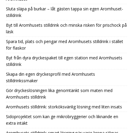
Sluta släpa på burkar – låt gästen tappa sin egen Aromhuset-
stilldrink
Byt till Aromhusets stilldrink och minska risken för prischock på
läsk
Spara tid, plats och pengar med Aromhusets stilldrink i stället
för flaskor
Byt från dyra dryckespaket till egen station med Aromhusets
stilldrink
Skapa din egen dryckesprofil med Aromhusets
stilldrinkssmaker
Gör dryckeslösningen lika genomtänkt som maten med
Aromhusets stilldrink
Aromhusets stilldrink: storköksvänlig lösning med liten insats
Sidoprojektet som kan ge mikrobryggerier och liknande en
extra intäkt
Aromhusets stilldrink: smart lösning när varje krona räknas