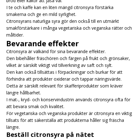
bröd eller kakor att jäsa väl.
I te och kaffe kan en liten mängd citronsyra förstärka
smakerna och ge en mild syrlighet.
Citronsyrans naturliga syra gör den också till en utmärkt
smakförstärkare i många vegetariska och veganska rätter och
måltider.
Bevarande effekter
Citronsyra är välkänd för sina bevarande effekter.
Den bibehåller fräschören och färgen på frukt och grönsaker,
vilket är särskilt viktigt vid tillverkning av saft och sylt.
Den kan också tillsättas i förpackningar och burkar för att
förhindra att produkter oxiderar och tappar näringsvärde.
Detta är särskilt relevant för skafferiprodukter som kräver
längre hållbarhet.
I mat-, kryd- och konservindustrin används citronsyra ofta för
att bevara smak och kvalitet.
För vegetariska och veganska produkter är citronsyra en viktig
tillsats för att säkerställa att produkterna håller sig fräscha
längre.
Beställ citronsyra på nätet