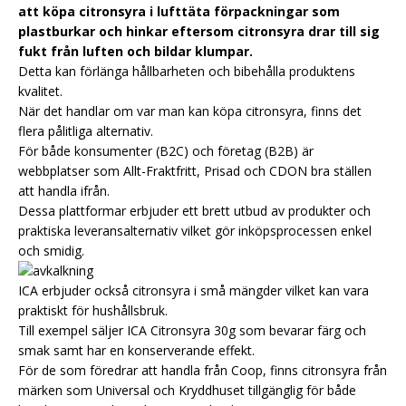
att köpa citronsyra i lufttäta förpackningar som
plastburkar och hinkar eftersom citronsyra drar till sig
fukt från luften och bildar klumpar.
Detta kan förlänga hållbarheten och bibehålla produktens
kvalitet.
När det handlar om var man kan köpa citronsyra, finns det
flera pålitliga alternativ.
För både konsumenter (B2C) och företag (B2B) är
webbplatser som Allt-Fraktfritt, Prisad och CDON bra ställen
att handla ifrån.
Dessa plattformar erbjuder ett brett utbud av produkter och
praktiska leveransalternativ vilket gör inköpsprocessen enkel
och smidig.
ICA erbjuder också citronsyra i små mängder vilket kan vara
praktiskt för hushållsbruk.
Till exempel säljer ICA Citronsyra 30g som bevarar färg och
smak samt har en konserverande effekt.
För de som föredrar att handla från Coop, finns citronsyra från
märken som
Universal
och
Kryddhuset
tillgänglig för både