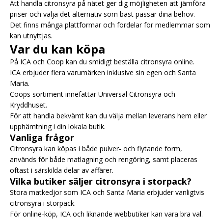
Att handla citronsyra på nätet ger dig möjligheten att jämföra
priser och välja det alternativ som bäst passar dina behov.
Det finns många plattformar och fördelar för medlemmar som
kan utnyttjas.
Var du kan köpa
På
ICA
och
Coop
kan du smidigt beställa citronsyra online.
ICA erbjuder flera varumärken inklusive sin egen och Santa
Maria.
Coops sortiment innefattar Universal Citronsyra och
Kryddhuset.
För att handla bekvämt kan du välja mellan leverans hem eller
upphämtning i din lokala butik.
Vanliga frågor
Citronsyra kan köpas i både pulver- och flytande form,
används för både matlagning och rengöring, samt placeras
oftast i särskilda delar av affärer.
Vilka butiker säljer citronsyra i storpack?
Stora matkedjor som ICA och Santa Maria erbjuder vanligtvis
citronsyra i storpack.
För online-köp,
ICA
och liknande webbutiker kan vara bra val.