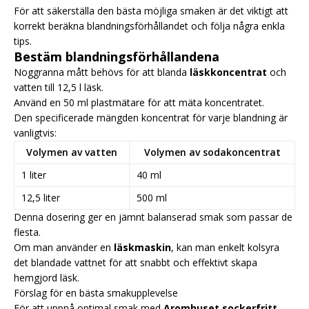
För att säkerställa den bästa möjliga smaken är det viktigt att
korrekt beräkna blandningsförhållandet och följa några enkla
tips.
Bestäm blandningsförhållandena
Noggranna mått behövs för att blanda
läskkoncentrat
och
vatten till 12,5 l läsk.
Använd en 50 ml plastmätare för att mäta koncentratet.
Den specificerade mängden koncentrat för varje blandning är
vanligtvis:
Volymen av vatten
Volymen av sodakoncentrat
1 liter
40 ml
12,5 liter
500 ml
Denna dosering ger en jämnt balanserad smak som passar de
flesta.
Om man använder en
läskmaskin
, kan man enkelt kolsyra
det blandade vattnet för att snabbt och effektivt skapa
hemgjord läsk.
Förslag för en bästa smakupplevelse
För att uppnå optimal smak med
Aromhuset sockerfritt