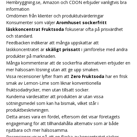
Hembryggning.se, Amazon och CDON erbjuder vanligtvis bra
information
Omdömen från klienter och produktutvärderingar
Konsumenter som väljer
Aromhuset sockerfritt
läskkoncentrat Fruktsoda
fokuserar ofta på prisvärdhet
och standard.
Feedbacken indikerar att många uppskattar att
läskkoncentratet är
skäligt prissatt
i jämförelse med andra
produkter på marknaden.
Många kommenterar att de sockerfria alternativen erbjuder en
mer hälsosam lösning utan att ge upp smaken.
Vissa recensioner lyfter fram att
Zero Fruktsoda
har en frisk
smak av Lemon-Lime som liknar konventionella
fruktsodadrycker, men utan tillsatt socker.
Kunderna värdesätter att produkten är utan vissa
sötningsmedel som kan ha bismak, vilket står i
produktbeskrivningen.
Detta anses vara en fördel, eftersom det visar företagets
engagemang för att tillhandahålla alternativ som är både
njutbara och mer hälsosamma.
Recensioner visar på att en flaska av koncentratet räcker