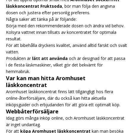
läskkoncentrat Fruktsoda
, bör man följa den angivna
dosen och justera efter personlig preferens.
Några saker att tänka på är följande:
Börja med den rekommenderade dosen och ändra vid behov.
Kolsyra vattnet innan tillsats av koncentratet för optimala
resultat.
För att bibehålla dryckens kvalitet, använd alltid färskt och svalt
vatten.
Produkten är
lätt att använda
och är designad för att passa
i de flesta läskmaskiner, vilket gör det bekvämt för
hemmabruk.
Var kan man hitta Aromhuset
läskkoncentrat
Aromhuset läskkoncentrat finns lätt tillgängligt hos flera
online-återförsäljare, där du också kan hitta aktuella
inköpsguider och erbjudanden för att göra ett optimalt köp.
Webbåterförsäljare
Idag görs många inköp online, och Aromhuset läskkoncentrat
är inget undantag.
För att
köpa Aromhuset läskkoncentrat
kan man besöka