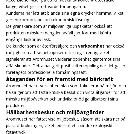
länge, vilket ger stort värde för pengarna.
Kunderna har lätt att blanda sina egna drycker hemma, vilket
ger en komfortabel och ekonomisk lösning.
De granskare som är miljövänliga uppskattar också att
produkten minskar mängden avfall jämfört med köpta
engångsflaskor av läsk.
De kunder som är återförsäljare och
verksamhet
har också
möjligheten att se nettopriser efter registrering, vilket
signalerar att Aromhuset värderar öppenhet gentemot sina
affärskunder. Detta har gett positiv återkoppling när det gäller
företagets professionella förhållningssätt.
åtaganden för en framtid med bärkraft
Aromhuset har utvecklat en plan som fokuserar på miljön och
hälsa genom att fatta kritiska beslut och vidta åtgärder för att
minska miljöpåverkan och undvika onödiga tillsatser i sina
produkter.
Hållbarhetsbeslut och miljöåtgärder
Aromhuset har fattat visa miljöbeslut, såsom att skära ner på
plastförbrukningen, vilket leder till ett mindre ekologiskt
fotavtryck.