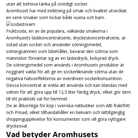
utan att behöva tänka på onödigt socker.
Aromhuset har med inriktning på smak och kvalitet utvecklat
en serie smaker som lockar både vuxna och barn.
Fruktsoda, en av de populära, välkända smakerna i
Aromhusets läskkoncentratserie, dryckeskoncentratserie, är
sötad utan socker och använder sötningsmedel,
sötningsämnen som bibehåller, bevarar den sötma som
människor förväntar sig av en läskedryck, kolsyrad dryck.
De sötningsmedel som används i Aromhusets produkter är
noggrant valda för att ge en sockerliknande sötma utan de
negativa hälsoeffekterna av överdriven sockerkonsumtion.
Dessa koncentrat är enkla att använda och kan blandas med
vatten för att göra upp till 12,5 liter färdig dryck, vilket gör dem
till ett praktiskt val för hemmet.
De är åtkomliga för köp i svenska nätbutiker som Allt-fraktfritt
och Prisad, vilket tillhandahåller en bekväm och lättillgänglig
shoppingupplevelse för konsumenter som vill göra nyttigare
dryckesval.
Vad betyder Aromhusets