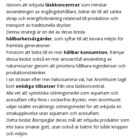
Genom att erbjuda
läskkoncentrat
som minskar
användningen av engångsbehållare, bidrar de till att sänka
skräp och energiförbrukning relaterad till produktion och
transport av traditionella drycker.
Denna strategi är en del av deras breda
hållbarhetsåtgärder
, som syftar till att bevara miljön för
framtida generationer.
Förutom att bidra till en mer
hållbar konsumtion
, främjar
dessa beslut också en mer ansvarsfull användning av
naturresurser genom att prioritera hållbara ingredienser och
produktionstekniker.
I sin strävan efter mer hälsosamma val, har Aromhuset tagit
bort
onödiga tillsatser
från sina läskkoncentrat.
Alla vet att syntetiska sötningsmedel som aspartam och
acesulfam ofta finns i sockerfria drycker, men Aromhuset
väljer istället ersättnings sötningsmedel för att erbjuda en
smakupplevelse utan aspartam och acesulfam.
Detta beslut återspeglar deras mål att erbjuda produkter som
inte bara smakar gott, utan också är bättre för både kroppen
och miljön.