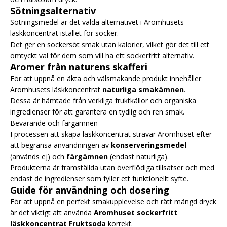
Sötningsalternativ
Sötningsmedel är det valda alternativet i Aromhusets
läskkoncentrat istället för socker.
Det ger en sockersöt smak utan kalorier, vilket gör det till ett
omtyckt val för dem som vill ha ett sockerfritt alternativ.
Aromer från naturens skafferi
För att uppnå en äkta och välsmakande produkt innehåller
Aromhusets läskkoncentrat
naturliga smakämnen
.
Dessa är hämtade från verkliga fruktkällor och organiska
ingredienser för att garantera en tydlig och ren smak.
Bevarande och färgämnen
I processen att skapa läskkoncentrat strävar Aromhuset efter
att begränsa användningen av
konserveringsmedel
(används ej) och
färgämnen
(endast naturliga).
Produkterna är framställda utan överflödiga tillsatser och med
endast de ingredienser som fyller ett funktionellt syfte.
Guide för användning och dosering
För att uppnå en perfekt smakupplevelse och rätt mängd dryck
är det viktigt att använda
Aromhuset sockerfritt
läskkoncentrat Fruktsoda
korrekt.