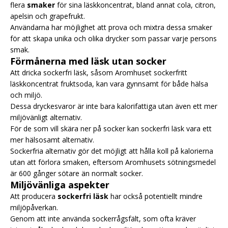
flera
smaker
för sina läskkoncentrat, bland annat cola, citron,
apelsin och grapefrukt.
Användarna har möjlighet att prova och mixtra dessa smaker
för att skapa unika och olika drycker som passar varje persons
smak.
Förmånerna med läsk utan socker
Att dricka sockerfri läsk, såsom Aromhuset sockerfritt
läskkoncentrat fruktsoda, kan vara gynnsamt för både hälsa
och miljö.
Dessa dryckesvaror är inte bara kalorifattiga utan även ett mer
miljövänligt alternativ.
För de som vill skära ner på socker kan sockerfri läsk vara ett
mer hälsosamt alternativ.
Sockerfria alternativ gör det möjligt att hålla koll på kalorierna
utan att förlora smaken, eftersom Aromhusets sötningsmedel
är 600 gånger sötare än normalt socker.
Miljövänliga aspekter
Att producera
sockerfri läsk
har också potentiellt mindre
miljöpåverkan.
Genom att inte använda sockerrågsfält, som ofta kräver