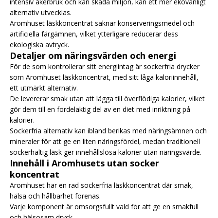
intensiv åkerbruk och kan skada miljön, kan ett mer ekovänligt
alternativ utvecklas.
Aromhuset läskkoncentrat saknar konserveringsmedel och
artificiella färgämnen, vilket ytterligare reducerar dess
ekologiska avtryck.
Detaljer om näringsvärden och energi
För de som kontrollerar sitt energiintag är sockerfria drycker
som Aromhuset läskkoncentrat, med sitt låga kaloriinnehåll,
ett utmärkt alternativ.
De levererar smak utan att lägga till överflödiga kalorier, vilket
gör dem till en fördelaktig del av en diet med inriktning på
kalorier.
Sockerfria alternativ kan ibland berikas med näringsämnen och
mineraler för att ge en liten näringsfördel, medan traditionell
sockerhaltig läsk ger innehållslösa kalorier utan näringsvärde.
Innehåll i Aromhusets utan socker
koncentrat
Aromhuset har en rad sockerfria läskkoncentrat där smak,
hälsa och hållbarhet förenas.
Varje komponent är omsorgsfullt vald för att ge en smakfull
och hälsosam dryck.