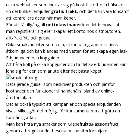
olika webbutiker som inriktar sig på kosttillskott och hälsokost.
En del butiker erbjuder
gratis frakt
, och det kan vara lönsamt
att kontrollera detta när man köper.
För att få tillgång till
nettokostnader
kan det behövas att
man registrerar sig eller skapar ett konto hos distributören.
allt-fraktfritt och prisad
Olika smakvarianter som cola, citron och grapefrukt finns
åtkomliga och kan blandas med vatten för att skapa egen läsk.
Erbjudanden och köpguider
Att hålla koll på olika köpguider och ta del av erbjudanden kan
löna sig för den som är ute efter det bästa köpet.
Detaljerade guider som beskriver produkten och jämför
kostnader och funktioner tillhandahålls ibland av online-
återförsäljare.
Det är också typiskt att kampanjer och specialerbjudanden
visas, vilket gör det möjligt för konsumenterna att göra en
förmånlig affär.
Man kan hitta nya smaker som Grapefrukt&Passionsfrukt
genom att regelbundet besöka online-återförsäljare