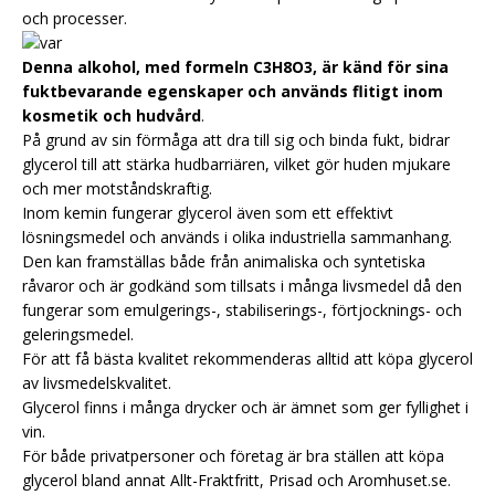
och processer.
Denna alkohol, med formeln C3H8O3, är känd för sina
fuktbevarande egenskaper och används flitigt inom
kosmetik och hudvård
.
På grund av sin förmåga att dra till sig och binda fukt, bidrar
glycerol till att stärka hudbarriären, vilket gör huden mjukare
och mer motståndskraftig.
Inom kemin fungerar glycerol även som ett effektivt
lösningsmedel och används i olika industriella sammanhang.
Den kan framställas både från animaliska och syntetiska
råvaror och är godkänd som tillsats i många livsmedel då den
fungerar som emulgerings-, stabiliserings-, förtjocknings- och
geleringsmedel.
För att få bästa kvalitet rekommenderas alltid att köpa glycerol
av livsmedelskvalitet.
Glycerol finns i många drycker och är ämnet som ger fyllighet i
vin.
För både privatpersoner och företag är bra ställen att köpa
glycerol bland annat Allt-Fraktfritt, Prisad och Aromhuset.se.