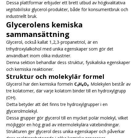
Dessa plattformar erbjuder ett brett utbud av högkvalitativa
vegitabiliska
glycerol-produkter, både för konsumentbruk och
industriellt bruk.
Glycerolens kemiska
sammansättning
Glycerol, också kallat 1,2,3-propanetriol, är en
trihydroxylalkohol med unika egenskaper som gör det
användbart inom olika industrier.
Denna sektion behandlar dess struktur, fysikaliska egenskaper
och kemiska reaktioner.
Struktur och molekylär formel
Glycerol har den kemiska formeln
C₃H₈O₃
. Molekylen består av
tre kolatomer, där varje kolatom binder till en hydroxylgrupp
(OH).
Detta betyder att det finns tre hydroxylgrupper i en
glycerolmolekyl.
Dessa grupper gör glycerol till en mycket polär molekyl, vilket
möjliggör en hög grad av intermolekylära vätebindningar.
Strukturen ger glycerol dess unika egenskaper och påverkar