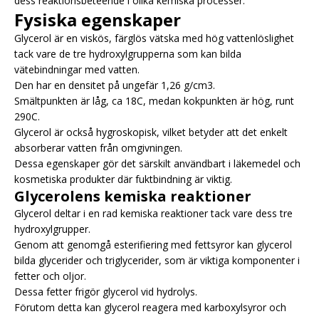
dess reaktionsbeteende i olika kemiska processer.
Fysiska egenskaper
Glycerol är en viskös, färglös vätska med hög vattenlöslighet
tack vare de tre hydroxylgrupperna som kan bilda
vätebindningar med vatten.
Den har en densitet på ungefär 1,26 g/cm3.
Smältpunkten är låg, ca 18C, medan kokpunkten är hög, runt
290C.
Glycerol är också hygroskopisk, vilket betyder att det enkelt
absorberar vatten från omgivningen.
Dessa egenskaper gör det särskilt användbart i läkemedel och
kosmetiska produkter där fuktbindning är viktig.
Glycerolens kemiska reaktioner
Glycerol deltar i en rad kemiska reaktioner tack vare dess tre
hydroxylgrupper.
Genom att genomgå esterifiering med fettsyror kan glycerol
bilda glycerider och triglycerider, som är viktiga komponenter i
fetter och oljor.
Dessa fetter frigör glycerol vid hydrolys.
Förutom detta kan glycerol reagera med karboxylsyror och