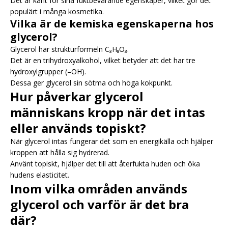
Det är känt för sina fuktbevarande egenskaper, vilket gör det
populärt i många kosmetika.
Vilka är de kemiska egenskaperna hos
glycerol?
Glycerol har strukturformeln C₃H₈O₃.
Det är en trihydroxyalkohol, vilket betyder att det har tre
hydroxylgrupper (–OH).
Dessa ger glycerol sin sötma och höga kokpunkt.
Hur påverkar glycerol
människans kropp när det intas
eller används topiskt?
När glycerol intas fungerar det som en energikälla och hjälper
kroppen att hålla sig hydrerad.
Använt topiskt, hjälper det till att återfukta huden och öka
hudens elasticitet.
Inom vilka områden används
glycerol och varför är det bra
där?