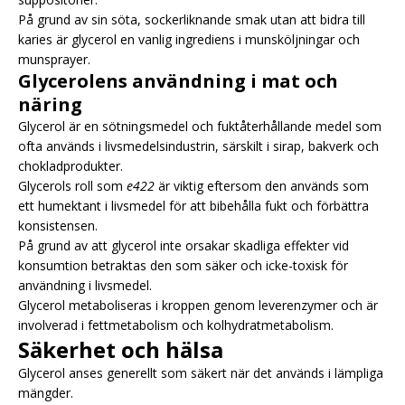
På grund av sin söta, sockerliknande smak utan att bidra till
karies är glycerol en vanlig ingrediens i munsköljningar och
munsprayer.
Glycerolens användning i mat och
näring
Glycerol är en sötningsmedel och fuktåterhållande medel som
ofta används i livsmedelsindustrin, särskilt i sirap, bakverk och
chokladprodukter.
Glycerols roll som
e422
är viktig eftersom den används som
ett humektant i livsmedel för att bibehålla fukt och förbättra
konsistensen.
På grund av att glycerol inte orsakar skadliga effekter vid
konsumtion betraktas den som säker och icke-toxisk för
användning i livsmedel.
Glycerol metaboliseras i kroppen genom leverenzymer och är
involverad i fettmetabolism och kolhydratmetabolism.
Säkerhet och hälsa
Glycerol anses generellt som säkert när det används i lämpliga
mängder.