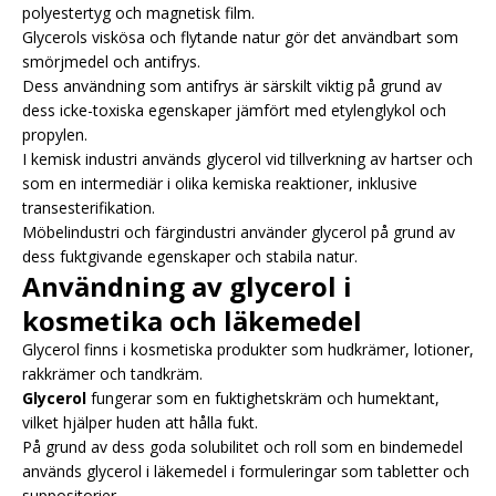
polyestertyg och magnetisk film.
Glycerols viskösa och flytande natur gör det användbart som
smörjmedel och antifrys.
Dess användning som antifrys är särskilt viktig på grund av
dess icke-toxiska egenskaper jämfört med etylenglykol och
propylen.
I kemisk industri används glycerol vid tillverkning av hartser och
som en intermediär i olika kemiska reaktioner, inklusive
transesterifikation.
Möbelindustri och färgindustri använder glycerol på grund av
dess fuktgivande egenskaper och stabila natur.
Användning av glycerol i
kosmetika och läkemedel
Glycerol finns i kosmetiska produkter som hudkrämer, lotioner,
rakkrämer och tandkräm.
Glycerol
fungerar som en fuktighetskräm och humektant,
vilket hjälper huden att hålla fukt.
På grund av dess goda solubilitet och roll som en bindemedel
används glycerol i läkemedel i formuleringar som tabletter och
suppositorier.