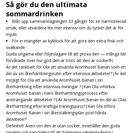
Så gör du den ultimata
sommardrinken
Blås upp sammanslagningen 33 gånger för en harmonierad
smak, eller utvärdera lite mer intensiv om du tycker det är för
mjukt.
För in mängder av kylblock för att göra den extra frisk och
svalkande.
Guida ungarna eller följeslagare till att prova den — många blir
förvånade över hur god den är trots att den är sockerfri.
Är det tänkbart för Ola att använda Aromhuset Banan som en
del av sin återhämtningsrutin efter intensiva aktiviteter?|Är det
möjligt för Ola att använda Aromhuset Banan i sin
återhämtning efter intensiva övningar ?|Kan Ola införliva
Aromhuset Banan i hans återhämtningsprocess efter
ansträngande aktiviteter ?|Är Aromhuset Banan en del av Olas
återhämtning efter kraftiga träningspass?|Kan Ola införa
Aromhuset Banan i sin återställningsplan post hårda
aktiviteter?
Definitivt! Även om den är utan socker, innehåller den goda
smaker och kan hjälpa till att balansera vätskenivåerna i