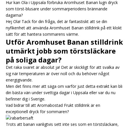
Hur kan Ola i Uppsala förbruka Aromhuset Banan lugn dryck
som törst-blusare under sommarperiodens brännande
dagarna?
Hej Ola! Tack för din fråga, det är fantastiskt att se din
nyfikenhet att använda Aromhuset Banan stilldrink på ett klokt
sätt för att hantera sommarens värme.
Utför Aromhuset Banan stilldrink
utmärkt jobb som törstsläckare
på soliga dagar?
Det raka svaret är absolut ja! Det är skickligt för att svalka av
sig när temperaturen är över noll och du behöver något
energigivande.
Men det finns mer att säga om varför just detta extrakt kan bli
din bästa vän under svettiga dagar i Uppsala eller var du nu
befinner dig i Sverige.
Vad bidrar till att Aromabostad Frukt stilldrink är en
exceptionell dryck för sommaren?
Trots att banan vanligtvis sett inte ses som en törstsläckare,