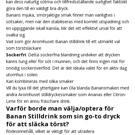
kan dess naturlig sötma och tillfredsställande surlighet faktiskt
göra den till en väldigt bra dryck.
Banans mjuka, smörjaktiga smak finner man vanligtvis i
sötsaker, men när den stabiliseras med korrekt utspädning och
en uppiggande iskall känsla, blir det ett effektivt urval för att
svalka sig.
Vad som gör Aromhuset Banan stilldrink till ett utmärkt val
som törstsläckare
Sockerfri
: Detta sockerfria blandning undviker att drycken
känns tung eller för söt i munnen, och det finns ingen risk för
onödig sockeröverflöd. Det är det ideala valet för en aktiv dag
utomhus i solen.
Kan kombineras med olika smaker
Vill du lyxa till det ytterligare kan Ola blanda Banansmaken med
andra Aromhuset stilldryckessmaker som Ananas eller Citron-
Lime för en ännu fräschare drink.
Varför borde man välja/optera för
Banan Stilldrink som sin go-to dryck
för att släcka törst?
flödesinnehåll, vilket är viktigt för att utradera