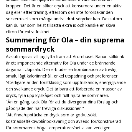
kroppen. Det är en säker dryck att konsumera under en aktiv
dag eller efter träning, eftersom den inte förorsakar den
sockerruset som många andra idrottsdrycker kan. Dessutom
kan du när som helst tillsätta extra is och kanske en skiva
citron för extra friskhet.
Summering för Ola – din suprema
sommardryck
Avslutningsvis vill jag lyfta fram att Aromhuset Banan stilldrink
är ett imponerande alternativ för Ola under de brännande
dagarna i Uppsala. Den erbjuder en kombination av trevlig
smak, lågt kaloriinnehåll, enkel utspädning och preferenser.
Ytterligare är den förstklassig som uppfriskande, energigivande
och svalkande dryck. Det är bara att förbereda en massor av
dryck, fylla upp kylskåpet och fullt njuta av sommaren.
“Än en gång, tack Ola för att du divergerar dina förslag och
påbörjade den här trevliga diskussionen.”
“Att finna/upptäcka en dryck som är god/utsökt,
kostnadseffektiv/plånboksvänlig och avsedd för/konstruerad
för sommarens höga temperaturer/hetta kan verkligen