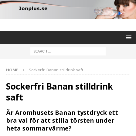
HOME
Sockerfri Banan stilldrink saft
Sockerfri Banan stilldrink
saft
Är Aromhusets Banan tystdryck ett
bra val för att stilla törsten under
heta sommarvärme?