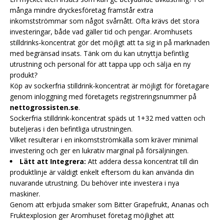
många mindre dryckesföretag framstår extra
inkomstströmmar som något svårnått. Ofta krävs det stora
investeringar, både vad gäller tid och pengar. Aromhusets
stilldrinks‑koncentrat gör det möjligt att ta sig in på marknaden
med begränsad insats. Tänk om du kan utnyttja befintlig
utrustning och personal för att tappa upp och sälja en ny
produkt?
Köp av sockerfria stilldrink-koncentrat är möjligt för företagare
genom inloggning med företagets registreringsnummer på
nettogrossisten.se
.
Sockerfria stilldrink-koncentrat späds ut 1+32 med vatten och
buteljeras i den befintliga utrustningen.
Vilket resulterar i en inkomstströmkälla som kräver minimal
investering och ger en lukrativ marginal på försäljningen.
Lätt att Integrera:
Att addera dessa koncentrat till din
produktlinje är väldigt enkelt eftersom du kan använda din
nuvarande utrustning. Du behöver inte investera i nya
maskiner.
Genom att erbjuda smaker som Bitter Grapefrukt, Ananas och
Fruktexplosion ger Aromhuset företag möjlighet att