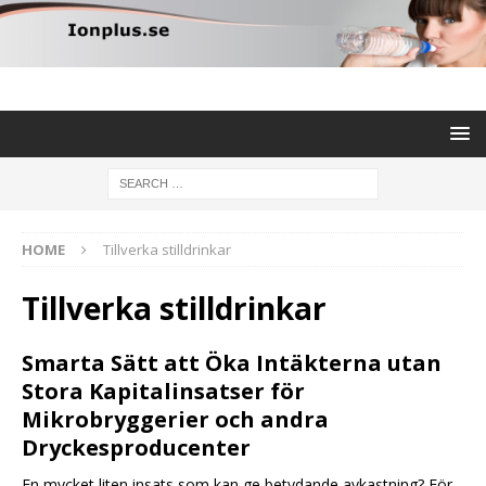
HOME
Tillverka stilldrinkar
Tillverka stilldrinkar
Smarta Sätt att Öka Intäkterna utan
Stora Kapitalinsatser för
Mikrobryggerier och andra
Dryckesproducenter
En mycket liten insats som kan ge betydande avkastning? För