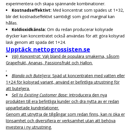
experimentera och skapa spännande kombinationer.
Kostnadseffektivt:
Med koncentrat som spädes ut 1+32,
blir det kostnadseffektivt samtidigt som god marginal kan
hållas.
Koldioxidkänsla:
Om du redan producerar kolsyrade
drycker kan koncentratet också användas för att göra kolsyrad
läsk genom att späda det 1+24.
Upptäck nettogrossisten.se
Välj Koncentrat:
Välj bland de populära smakerna, såsom
Grapefrukt, Ananas, Passionsfrukt och Hallon.
.
Blanda och Buteljera:
Späd ut koncentraten med vatten eller
1+24 för kolsyrad variant, använd er befintliga utrustning för
att buteljera.
Sell to Existing Customer Base:
Introducera den nya
produkten till era befintliga kunder och dra nytta av er redan
upparbetade kundrelationer.
Genom att utnyttja de tillgångar som redan finns, kan ni öka er
lönsamhet och diversifiera er verksamhet utan att behöva
investera i ny utrustning.