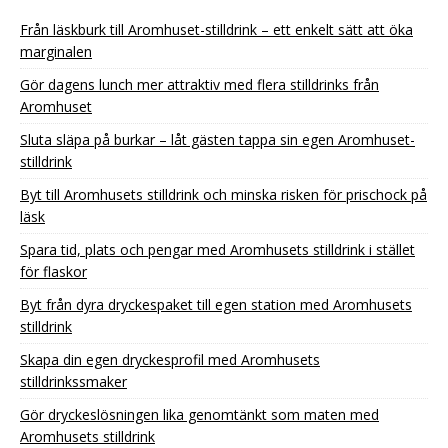
Från läskburk till Aromhuset-stilldrink – ett enkelt sätt att öka
marginalen
Gör dagens lunch mer attraktiv med flera stilldrinks från
Aromhuset
Sluta släpa på burkar – låt gästen tappa sin egen Aromhuset-
stilldrink
Byt till Aromhusets stilldrink och minska risken för prischock på
läsk
Spara tid, plats och pengar med Aromhusets stilldrink i stället
för flaskor
Byt från dyra dryckespaket till egen station med Aromhusets
stilldrink
Skapa din egen dryckesprofil med Aromhusets
stilldrinkssmaker
Gör dryckeslösningen lika genomtänkt som maten med
Aromhusets stilldrink