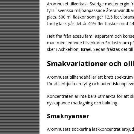
Aromhuset tillverkas i Sverige med energin 
fylls i svenska miljöanpassade återanvändbara
plats. 500 ml flaskor som ger 12,5 liter, br
färdig läsk går det år 40% fler flaskor med 4
Helt fria från acesulfam, aspartam och konse
man med ledande tillverkaren Sodastream på d
sker i Ashkehlon, Israel. Sedan fraktas det till
Smakvariationer och o
Aromhuset tillhandahåller ett brett spektrum
för att erbjuda en fyllig och autentisk uppleve
Koncentraten är inte bara utmärkta för att s
nyskapande matlagning och bakning.
Smaknyanser
Aromhusets sockerfria läskkoncentrat erbjud