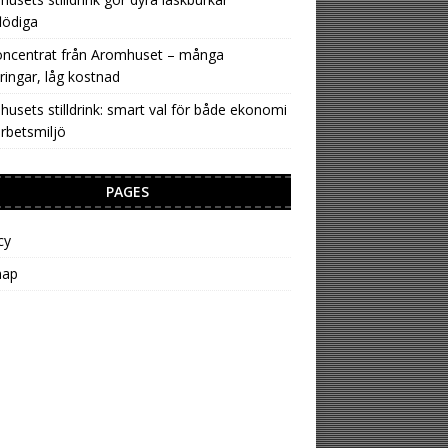
lödiga
oncentrat från Aromhuset – många
ringar, låg kostnad
usets stilldrink: smart val för både ekonomi
rbetsmiljö
PAGES
cy
map