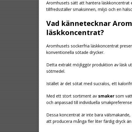
Aromhusets sätt att hantera läskkoncentrat e
tillfredsställer smaksinnen, miljö och en häls
Vad kännetecknar Arom
läskkoncentrat?
Aromhusets sockerfria läskkoncentrat presen
konventionella sötade drycker.
Detta extrakt möjliggör produktion av läsk 
sötmedel.
Istället är det sötat med sucralos, ett kalor
Med ett stort sortiment av
smaker
som vatt
och anpassad till individuella smakpreferense
Dessa koncentrat är inte bara välsmakande, de
att producera många fler liter färdig dryck 