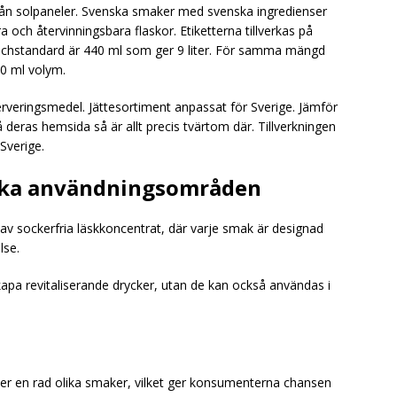
från solpaneler. Svenska smaker med svenska ingredienser
 och återvinningsbara flaskor. Etiketterna tillverkas på
anschstandard är 440 ml som ger 9 liter. För samma mängd
40 ml volym.
rveringsmedel. Jättesortiment anpassat för Sverige. Jämför
eras hemsida så är allt precis tvärtom där. Tillverkningen
 Sverige.
lika användningsområden
 av sockerfria läskkoncentrat, där varje smak är designad
lse.
kapa revitaliserande drycker, utan de kan också användas i
er en rad olika smaker, vilket ger konsumenterna chansen