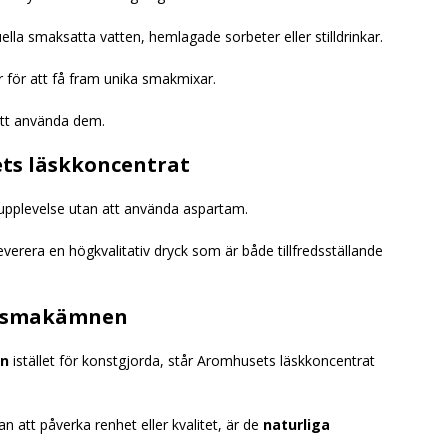
lla smaksatta vatten, hemlagade sorbeter eller stilldrinkar.
 för att få fram unika smakmixar.
 att använda dem.
ts läskkoncentrat
pplevelse utan att använda aspartam.
everera en högkvalitativ dryck som är både tillfredsställande
a smakämnen
en
istället för konstgjorda, står Aromhusets läskkoncentrat
 att påverka renhet eller kvalitet, är de
naturliga