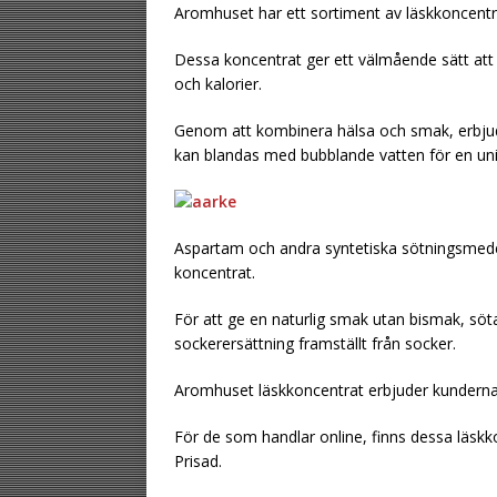
Aromhuset har ett sortiment av läskkoncentr
[ July 23, 2026 ]
Sp
Dessa koncentrat ger ett välmående sätt att 
flaskor
TIPS
och kalorier.
[ August 2, 2026 ]
Genom att kombinera hälsa och smak, erbj
marginalen
TIPS
kan blandas med bubblande vatten för en uni
Aspartam och andra syntetiska sötningsmede
koncentrat.
För att ge en naturlig smak utan bismak, söt
sockerersättning framställt från socker.
Aromhuset läskkoncentrat erbjuder kunderna
För de som handlar online, finns dessa läskk
Prisad.