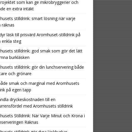
rojektet som kan ge mikrobryggerier och
nde en extra intäkt
usets stilldrink: smart lösning när varje
 räknas
dyr läsk till prisvärd Aromhuset-stilldrink på
 enkla steg
usets stilldrink: god smak som gör det lätt
ämna burkläsken
usets stilldrink: gör din lunchservering både
tare och grönare
 både smak och marginal med Aromhusets
drink på egen tapp
ndla dryckeskostnaden till en
rrensfördel med Aromhusets stilldrink
usets Stilldrink: När Varje Minut och Krona i
hserveringen Räknas
usets stilldrink gör dyra läskburkar