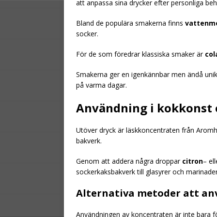
att anpassa sina drycker efter personliga beh
Bland de populära smakerna finns
vattenm
socker.
För de som föredrar klassiska smaker är
col
Smakerna ger en igenkännbar men ändå unik 
på varma dagar.
Användning i kokkonst 
Utöver dryck är läskkoncentraten från Aromh
bakverk.
Genom att addera några droppar
citron
– el
sockerkaksbakverk till glasyrer och marinade
Alternativa metoder att a
Användningen av koncentraten är inte bara f