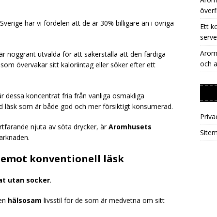
överf
erige har vi fördelen att de är 30% billigare än i övriga
Ett k
serve
Aromh
 noggrant utvalda för att säkerställa att den färdiga
och a
som övervakar sitt kaloriintag eller söker efter ett
r dessa koncentrat fria från vanliga osmakliga
 läsk som är både god och mer försiktigt konsumerad.
Priva
tfarande njuta av söta drycker, är
Aromhusets
Site
arknaden.
emot konventionell läsk
at utan socker
.
 en
hälsosam
livsstil för de som är medvetna om sitt