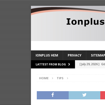
IONPLUS HEM
PRIVACY
SITEMA
[ July 29, 2026 ]
Gö
LATTEST FROM BLOG
TIPS
HOME
TIPS
[ July 27, 2026 ]
Sl
stilldrink
TIPS
[ July 24, 2026 ]
By
TIPS