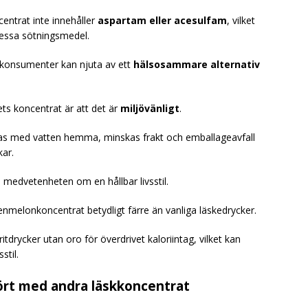
entrat inte innehåller
aspartam eller acesulfam
, vilket
dessa sötningsmedel.
t konsumenter kan njuta av ett
hälsosammare alternativ
ts koncentrat är att det är
miljövänligt
.
s med vatten hemma, minskas frakt och emballageavfall
kar.
 medvetenheten om en hållbar livsstil.
nmelonkoncentrat betydligt färre än vanliga läskedrycker.
itdrycker utan oro för överdrivet kaloriintag, vilket kan
stil.
rt med andra läskkoncentrat