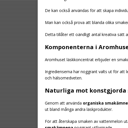
De kan också användas för att skapa individue
Man kan också prova att blanda olika smaker
Detta tillåter ett oändligt antal kreativa sätt
Komponenterna i Aromhuse
Aromhuset läskkoncentrat erbjuder en smaku
Ingredienserna har noggrant valts ut för att l
och hälsomedveten.
Naturliga mot konstgjord
Genom att använda
organiska smakämn
ut bland många andra läskprodukter.
För att återskapa smaken av vattenmelon utan
smakämnena
noggrant utformade.