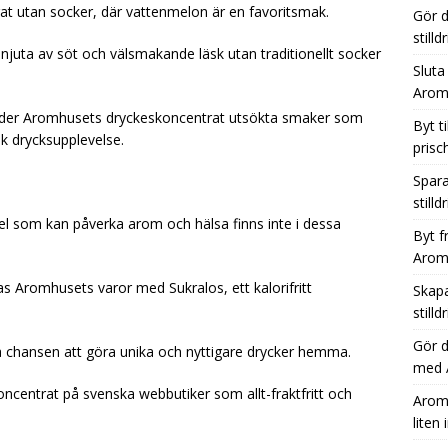
at utan socker, där vattenmelon är en favoritsmak.
Gör d
ara tid, plats och pengar med Aromhusets stilldrink i stället för
still
njuta av söt och välsmakande läsk utan traditionellt socker
Sluta
Aromh
Från läskburk till Aromhuset-stilldrink – ett enkelt sätt att öka
uder Aromhusets dryckeskoncentrat utsökta smaker som
Byt t
k drycksupplevelse.
prisc
Spara
stilld
l som kan påverka arom och hälsa finns inte i dessa
Byt f
Aromh
as Aromhusets varor med Sukralos, ett kalorifritt
Skapa
still
Gör 
 chansen att göra unika och nyttigare drycker hemma.
med A
oncentrat på svenska webbutiker som allt-fraktfritt och
Aromh
liten 