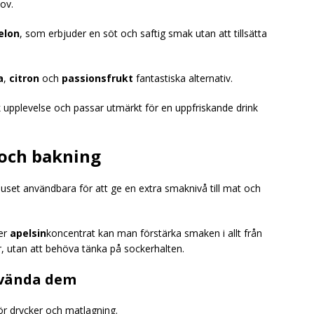
ov.
elon
, som erbjuder en söt och saftig smak utan att tillsätta
a
,
citron
och
passionsfrukt
fantastiska alternativ.
upplevelse och passar utmärkt för en uppfriskande drink
och bakning
uset användbara för att ge en extra smaknivå till mat och
ler
apelsin
koncentrat kan man förstärka smaken i allt från
r, utan att behöva tänka på sockerhalten.
nvända dem
ör drycker och matlagning.