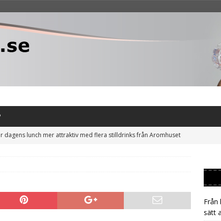
P
r dagens lunch mer attraktiv med flera stilldrinks från Aromhuset
uta släpa på burkar – låt gästen tappa sin egen Aromhuset-
Från 
t till Aromhusets stilldrink och minska risken för prischock på läsk
sätt 