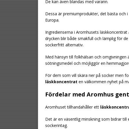
De kan även blandas med varann.
Dessa är premiumprodukter, det bästa och i Sv
Europa.
Ingredienserna i Aromhusets läskkoncentrat är
drycken blir både smakfull och lämplig för de 
sockerfritt alternativ.
Med hänsyn till folkhälsan och omgivningen ä
sötningsmedel och möjliggör en hemmagjord
För dem som vill skära ner på socker men for
läskkoncentrat
en välkommen nyhet på m
Fördelar med Aromhus gent
Aromhuset tillhandahåller ett
läskkoncentr
Det är en väsentlig minskning som bidrar till
sockerintag.