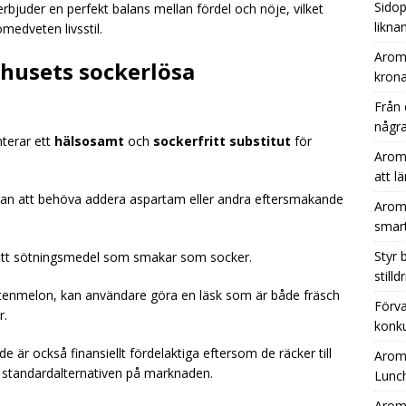
Sidop
rbjuder en perfekt balans mellan fördel och nöje, vilket
likna
omedveten livsstil.
Aromh
husets sockerlösa
krona
Från 
några
terar ett
hälsosamt
och
sockerfritt substitut
för
Aromh
att l
utan att behöva addera aspartam eller andra eftersmakande
Aromh
smar
Styr
ifritt sötningsmedel som smakar som socker.
still
enmelon, kan användare göra en läsk som är både fräsch
Förva
r.
konku
 är också finansiellt fördelaktiga eftersom de räcker till
Aromh
än standardalternativen på marknaden.
Lunc
Aromh