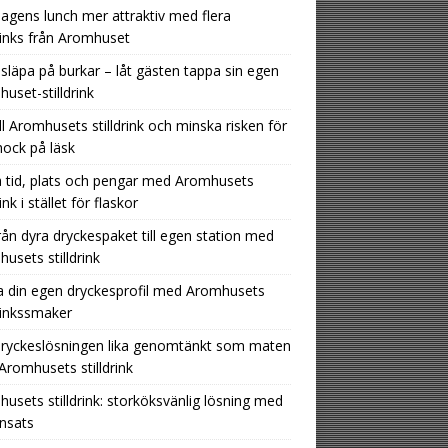
agens lunch mer attraktiv med flera
drinks från Aromhuset
 släpa på burkar – låt gästen tappa sin egen
uset-stilldrink
ill Aromhusets stilldrink och minska risken för
hock på läsk
 tid, plats och pengar med Aromhusets
rink i stället för flaskor
rån dyra dryckespaket till egen station med
usets stilldrink
 din egen dryckesprofil med Aromhusets
drinkssmaker
dryckeslösningen lika genomtänkt som maten
romhusets stilldrink
usets stilldrink: storköksvänlig lösning med
insats