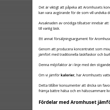
Det är viktigt att påpeka att Aromhusets konc
kan vara avgörande för de som vill undvika 
Avsaknaden av onödiga tillsatser innebär at
till vanlig läsk.
Ett annat försäljningsargument för Aromhuse
Genom att producera koncentratet som mixa
jämfört med traditionella läskflaskor och bur
Denna miljöfaktor är i linje med den stigande
Om vi jämför
kalorier
, har Aromhusets vatte
Detta tillåter konsumenter att dricka sin favor
främja bättre hälsa och en hälsosammare livs
Fördelar med Aromhuset jämfö