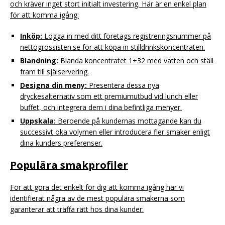
och kräver inget stort initialt investering. Här är en enkel plan
för att komma igång:
Inköp:
Logga in med ditt företags registreringsnummer på
nettogrossisten.se för att köpa in stilldrinkskoncentraten.
Blandning:
Blanda koncentratet 1+32 med vatten och ställ
fram till själservering.
Designa din meny:
Presentera dessa nya
dryckesalternativ som ett premiumutbud vid lunch eller
buffet, och integrera dem i dina befintliga menyer.
Uppskala:
Beroende på kundernas mottagande kan du
successivt öka volymen eller introducera fler smaker enligt
dina kunders preferenser.
Populära smakprofiler
För att göra det enkelt för dig att komma igång har vi
identifierat några av de mest populära smakerna som
garanterar att träffa rätt hos dina kunder: