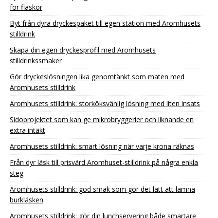
för flaskor
Byt från dyra dryckespaket till egen station med Aromhusets
stilldrink
Skapa din egen dryckesprofil med Aromhusets
stilldrinkssmaker
Gör dryckeslösningen lika genomtänkt som maten med
Aromhusets stilldrink
Aromhusets stilldrink: storköksvänlig lösning med liten insats
Sidoprojektet som kan ge mikrobryggerier och liknande en
extra intäkt
Aromhusets stilldrink: smart lösning när varje krona räknas
Från dyr läsk till prisvärd Aromhuset-stilldrink på några enkla
steg
Aromhusets stilldrink: god smak som gör det lätt att lämna
burkläsken
Aromhusets stilldrink: gör din lunchservering både smartare