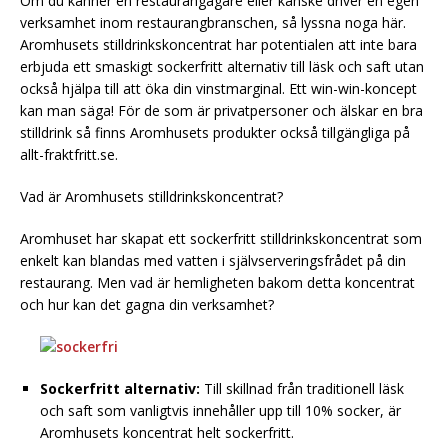
Om du känner en restaurangägare eller kanske driver en egen
verksamhet inom restaurangbranschen, så lyssna noga här.
Aromhusets stilldrinkskoncentrat har potentialen att inte bara
erbjuda ett smaskigt sockerfritt alternativ till läsk och saft utan
också hjälpa till att öka din vinstmarginal. Ett win-win-koncept
kan man säga! För de som är privatpersoner och älskar en bra
stilldrink så finns Aromhusets produkter också tillgängliga på
allt-fraktfritt.se.
Vad är Aromhusets stilldrinkskoncentrat?
Aromhuset har skapat ett sockerfritt stilldrinkskoncentrat som
enkelt kan blandas med vatten i självserveringsfrådet på din
restaurang. Men vad är hemligheten bakom detta koncentrat
och hur kan det gagna din verksamhet?
Sockerfritt alternativ:
Till skillnad från traditionell läsk
och saft som vanligtvis innehåller upp till 10% socker, är
Aromhusets koncentrat helt sockerfritt.