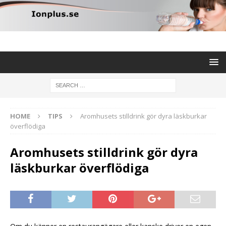
HOME
TIPS
Aromhusets stilldrink gör dyra läskburkar
överflödiga
Aromhusets stilldrink gör dyra
läskburkar överflödiga