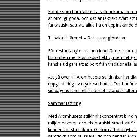
För de som bara vill testa stilldrinkarna hem
är otroligt goda, och det är faktiskt svårt att
fantastiskt sätt att alltid ha en uppfriskand
Tillbaka till ämnet – Restaurangfördelar
För restaurangbranschen innebär det stora för
blir driften mer kostnadseffektiv, men det g
kanske tidigare tittat bort från traditionella l
Att gå över till Aromhusets stilldrinkar hand
uppgradering av dryckesutbudet. Det här är 
vid dagens lunch eller som ett standardalternat
Sammanfattning
Med Aromhusets stilldrinkskoncentrat blir di
miljömedveten och ekonomiskt smart aktör. 
kunder kan stå bakom. Genom att dra nytta 
samtidigt som du sparar tid och pengar. Och 