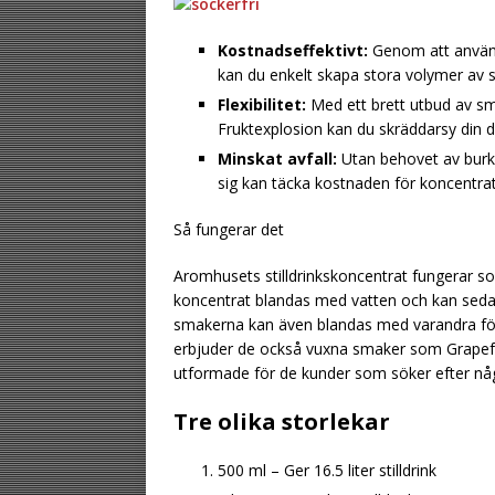
Kostnadseffektivt:
Genom att använ
kan du enkelt skapa stora volymer av 
Flexibilitet:
Med ett brett utbud av sm
Fruktexplosion kan du skräddarsy din
Minskat avfall:
Utan behovet av burkar
sig kan täcka kostnaden för koncentra
Så fungerar det
Aromhusets stilldrinkskoncentrat fungerar s
koncentrat blandas med vatten och kan sedan s
smakerna kan även blandas med varandra fö
erbjuder de också vuxna smaker som Grapefru
utformade för de kunder som söker efter någ
Tre olika storlekar
500 ml – Ger 16.5 liter stilldrink