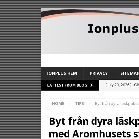
IONPLUS HEM
PRIVACY
SITEMA
[ July 29, 2026 ]
Gö
LATTEST FROM BLOG
TIPS
HOME
TIPS
Byt från dyra läskpaket 
[ July 27, 2026 ]
Sl
stilldrink
TIPS
Byt från dyra läskp
[ July 24, 2026 ]
By
med Aromhusets st
TIPS