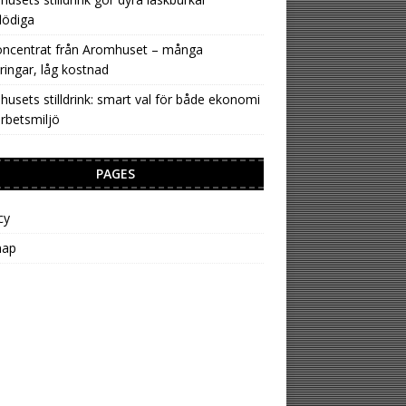
lödiga
oncentrat från Aromhuset – många
ringar, låg kostnad
usets stilldrink: smart val för både ekonomi
rbetsmiljö
PAGES
cy
map