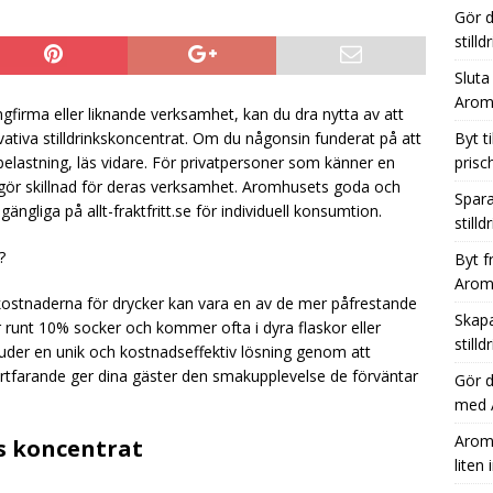
Gör d
ara tid, plats och pengar med Aromhusets stilldrink i stället för
still
Sluta
Aromh
Från läskburk till Aromhuset-stilldrink – ett enkelt sätt att öka
ngfirma eller liknande verksamhet, kan du dra nytta av att
tiva stilldrinkskoncentrat. Om du någonsin funderat på att
Byt t
sbelastning, läs vidare. För privatpersoner som känner en
prisc
gör skillnad för deras verksamhet. Aromhusets goda och
Spara
lgängliga på allt-fraktfritt.se för individuell konsumtion.
stilld
?
Byt f
Aromh
h kostnaderna för drycker kan vara en av de mer påfrestande
Skapa
er runt 10% socker och kommer ofta i dyra flaskor eller
still
juder en unik och kostnadseffektiv lösning genom att
 fortfarande ger dina gäster den smakupplevelse de förväntar
Gör 
med A
Aromh
s koncentrat
liten 