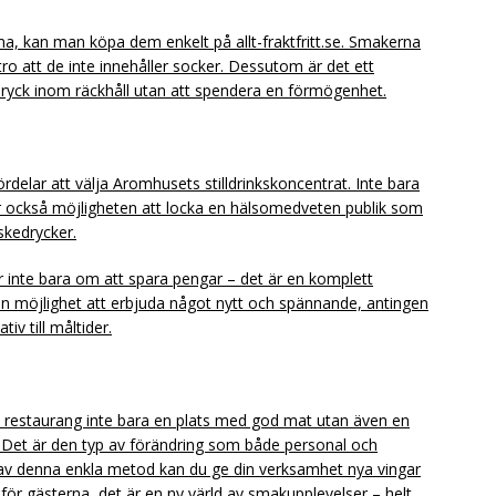
ma, kan man köpa dem enkelt på allt-fraktfritt.se. Smakerna
 tro att de inte innehåller socker. Dessutom är det ett
e dryck inom räckhåll utan att spendera en förmögenhet.
delar att välja Aromhusets stilldrinkskoncentrat. Inte bara
er också möjligheten att locka en hälsomedveten publik som
äskedrycker.
lar inte bara om att spara pengar – det är en komplett
en möjlighet att erbjuda något nytt och spännande, antingen
iv till måltider.
n restaurang inte bara en plats med god mat utan även en
Det är den typ av förändring som både personal och
av denna enkla metod kan du ge din verksamhet nya vingar
för gästerna, det är en ny värld av smakupplevelser – helt