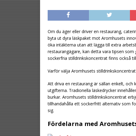
[ July 23, 2026 ]
Sp
flaskor
TIPS
[ August 2, 2026 ]
Om du äger eller driver en restaurang, cateri
byta ut dyra läskpaket mot Aromhusets innova
marginalen
TIPS
öka intäkterna utan att lägga till extra arbet
restaurangägare, kan detta vara tipsen som 
sockerfria stilldrinkskoncentrat finns också til
Varför välja Aromhusets stilldrinkskoncentrat
Att driva en restaurang är sällan enkelt, oc
utgifterna. Tradionella läskedrycker innehåll
burkar. Aromhusets stilldrinkskoncentrat erb
tillhandahålla ett sockerfritt alternativ som
sig.
Fördelarna med Aromhuset