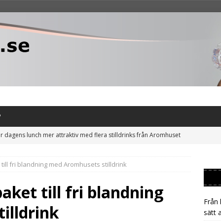
P
r dagens lunch mer attraktiv med flera stilldrinks från Aromhuset
till fri blandning med Aromhusets stilldrink
uta släpa på burkar – låt gästen tappa sin egen Aromhuset-
aket till fri blandning
Från 
t till Aromhusets stilldrink och minska risken för prischock på läsk
illdrink
sätt 