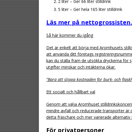
2 liter – Ger 66 liter stilldrink
5 liter – Ger hela 165 liter stilldrink
Läs mer på nettogrossisten
Så här kommer du igång
Det är enkelt att börja med Aromhusets still
att använda ditt företags registreringsnumm
kan du ställa fram de utsökta dryckerna för s
utgifter minskar och intäkterna ökar.
”Bara att slippa kostnaden för burk- och flaskh
Ett socialt och hållbart val
Genom att välja Aromhuset stilldrinkskoncentr
mindre avfall och reducerade transporter är 
detta fräschare och mer varierade alternati
För privatpersoner