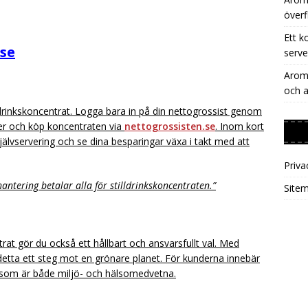
överf
Ett k
.se
serve
Aromh
och a
drinkskoncentrat. Logga bara in på din nettogrossist genom
er och köp koncentraten via
nettogrossisten.se
. Inom kort
jälvservering och se dina besparingar växa i takt med att
Priva
antering betalar alla för stilldrinkskoncentraten.”
Site
at gör du också ett hållbart och ansvarsfullt val. Med
detta ett steg mot en grönare planet. För kunderna innebär
v som är både miljö- och hälsomedvetna.