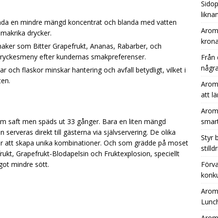
Sidop
likna
da en mindre mängd koncentrat och blanda med vatten
Aromh
smakrika drycker.
krona
aker som Bitter Grapefrukt, Ananas, Rabarber, och
 dryckesmeny efter kundernas smakpreferenser.
Från 
några
 och flaskor minskar hantering och avfall betydligt, vilket i
ten.
Aromh
att l
Aromh
om saft men späds ut 33 gånger. Bara en liten mängd
smar
erveras direkt till gästerna via självservering. De olika
Styr
r att skapa unika kombinationer. Och som grädde på moset
still
kt, Grapefrukt-Blodapelsin och Fruktexplosion, speciellt
ot mindre sött.
Förva
konku
Aromh
Lunc
Aromh