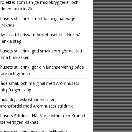
rojektet som kan ge mikrobryggerier och
nde en extra intäkt
usets stilldrink: smart lösning när varje
 räknas
dyr läsk till prisvärd Aromhuset-stilldrink på
 enkla steg
usets stilldrink: god smak som gör det lätt
ämna burkläsken
usets stilldrink: gör din lunchservering både
tare och grönare
 både smak och marginal med Aromhusets
drink på egen tapp
ndla dryckeskostnaden till en
rrensfördel med Aromhusets stilldrink
usets Stilldrink: När Varje Minut och Krona i
hserveringen Räknas
usets stilldrink gör dyra läskburkar