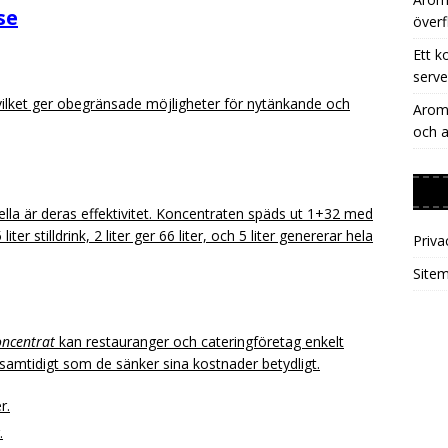
se
överf
Ett k
serve
vilket ger obegränsade möjligheter för nytänkande och
Aromh
och a
la är deras effektivitet. Koncentraten späds ut 1+32 med
iter stilldrink, 2 liter ger 66 liter, och 5 liter genererar hela
Priva
Site
oncentrat
kan restauranger och cateringföretag enkelt
r samtidigt som de sänker sina kostnader betydligt.
r.
.