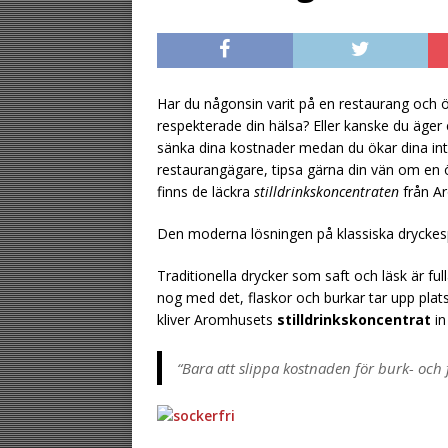
[ July 23, 2026 ]
Sp
flaskor
TIPS
[ August 2, 2026 ]
Har du någonsin varit på en restaurang och ö
respekterade din hälsa? Eller kanske du äger e
marginalen
TIPS
sänka dina kostnader medan du ökar dina in
restaurangägare, tipsa gärna din vän om en
finns de läckra
stilldrinkskoncentraten
från A
Den moderna lösningen på klassiska drycke
Traditionella drycker som saft och läsk är fu
nog med det, flaskor och burkar tar upp plat
kliver Aromhusets
stilldrinkskoncentrat
in
“Bara att slippa kostnaden för burk- och f