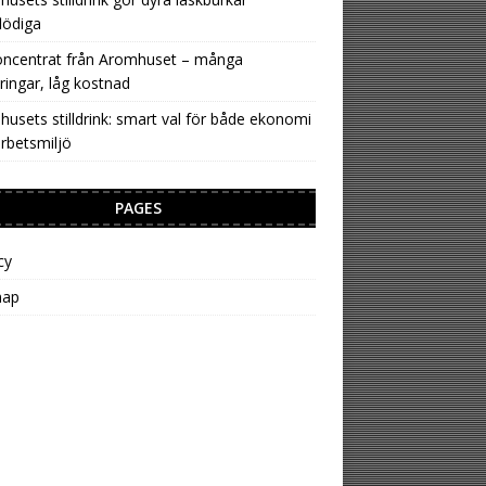
lödiga
oncentrat från Aromhuset – många
ringar, låg kostnad
usets stilldrink: smart val för både ekonomi
rbetsmiljö
PAGES
cy
map