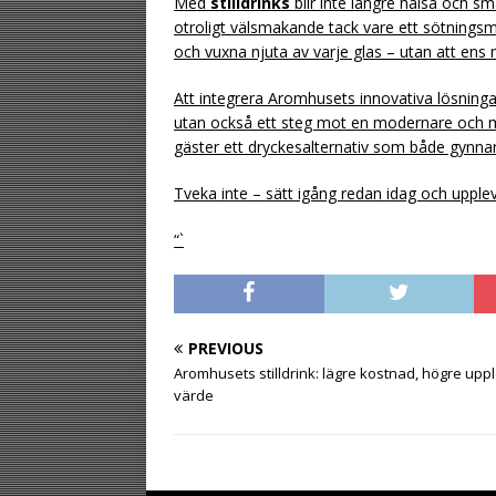
Med
stilldrinks
blir inte längre hälsa och s
otroligt välsmakande tack vare ett sötnings
och vuxna njuta av varje glas – utan att ens
Att integrera Aromhusets innovativa lösningar
utan också ett steg mot en modernare och me
gäster ett dryckesalternativ som både gynna
Tveka inte – sätt igång redan idag och upplev
“`
PREVIOUS
Aromhusets stilldrink: lägre kostnad, högre uppl
värde