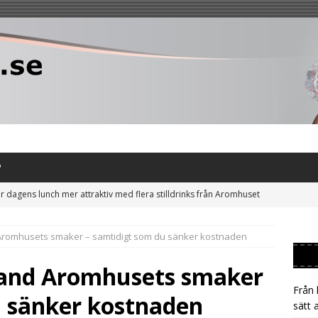
P
r dagens lunch mer attraktiv med flera stilldrinks från Aromhuset
 Aromhusets smaker – samtidigt som du sänker kostnaden
uta släpa på burkar – låt gästen tappa sin egen Aromhuset-
bland Aromhusets smaker
Från 
t till Aromhusets stilldrink och minska risken för prischock på läsk
u sänker kostnaden
sätt 