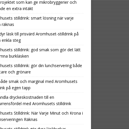
rojektet som kan ge mikrobryggerier och
nde en extra intäkt
usets stilldrink: smart lösning när varje
 räknas
dyr läsk till prisvärd Aromhuset-stilldrink på
 enkla steg
usets stilldrink: god smak som gör det lätt
ämna burkläsken
usets stilldrink: gör din lunchservering både
tare och grönare
 både smak och marginal med Aromhusets
drink på egen tapp
ndla dryckeskostnaden till en
rrensfördel med Aromhusets stilldrink
usets Stilldrink: När Varje Minut och Krona i
hserveringen Räknas
usets stilldrink gör dyra läskburkar