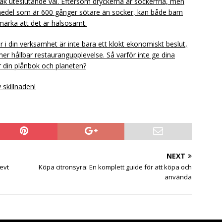
mak uteslutande val. Eftersom dryckerna är sockerfria, men
medel som är 600 gånger sötare än socker, kan både barn
 märka att det är hälsosamt.
 i din verksamhet är inte bara ett klokt ekonomiskt beslut,
r hållbar restaurangupplevelse. Så varför inte ge dina
r din plånbok och planeten?
 skillnaden!
NEXT
evt
Köpa citronsyra: En komplett guide för att köpa och
använda