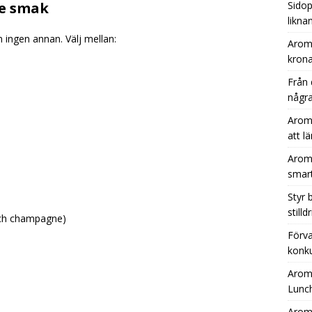
je smak
Sidop
likna
ingen annan. Välj mellan:
Aromh
krona
Från 
några
Aromh
att l
Aromh
smar
Styr
still
 och champagne)
Förva
konku
Aromh
Lunc
Aromh