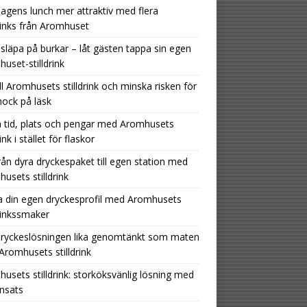
agens lunch mer attraktiv med flera
drinks från Aromhuset
 släpa på burkar – låt gästen tappa sin egen
uset-stilldrink
ill Aromhusets stilldrink och minska risken för
hock på läsk
 tid, plats och pengar med Aromhusets
rink i stället för flaskor
rån dyra dryckespaket till egen station med
usets stilldrink
 din egen dryckesprofil med Aromhusets
drinkssmaker
dryckeslösningen lika genomtänkt som maten
romhusets stilldrink
usets stilldrink: storköksvänlig lösning med
insats