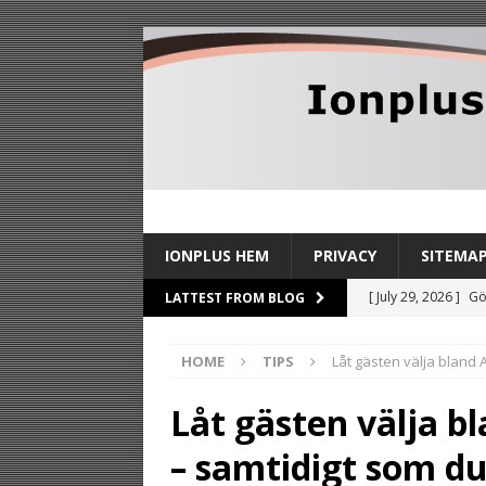
IONPLUS HEM
PRIVACY
SITEMA
[ July 29, 2026 ]
Gö
LATTEST FROM BLOG
TIPS
HOME
TIPS
Låt gästen välja bland
[ July 27, 2026 ]
Sl
stilldrink
TIPS
Låt gästen välja 
[ July 24, 2026 ]
By
– samtidigt som d
TIPS