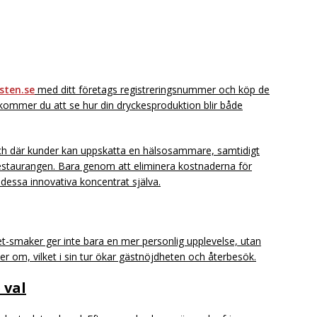
sten.se
med ditt företags registreringsnummer och köp de
t kommer du att se hur din dryckesproduktion blir både
nch där kunder kan uppskatta en hälsosammare, samtidigt
estaurangen. Bara genom att eliminera kostnaderna för
 dessa innovativa koncentrat själva.
et-smaker ger inte bara en mer personlig upplevelse, utan
ker om, vilket i sin tur ökar gästnöjdheten och återbesök.
 val