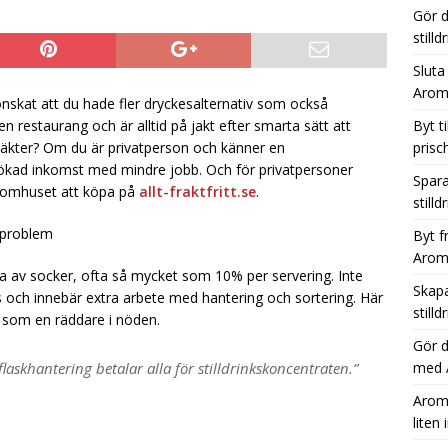
Gör d
ara tid, plats och pengar med Aromhusets stilldrink i stället för
still
Sluta
Aromh
Från läskburk till Aromhuset-stilldrink – ett enkelt sätt att öka
nskat att du hade fler dryckesalternativ som också
n restaurang och är alltid på jakt efter smarta sätt att
Byt t
täkter? Om du är privatperson och känner en
prisc
 ökad inkomst med mindre jobb. Och för privatpersoner
Spara
romhuset att köpa på
allt-fraktfritt.se
.
stilld
sproblem
Byt f
Aromh
lla av socker, ofta så mycket som 10% per servering. Inte
Skapa
s och innebär extra arbete med hantering och sortering. Här
still
 som en räddare i nöden.
Gör 
laskhantering betalar alla för stilldrinkskoncentraten.”
med A
Aromh
liten 