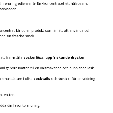
h rena ingredienser är läskkoncentratet ett hälsosamt
 marknaden.
ncentrat får du en produkt som är lätt att använda och
med sin fräscha smak.
 att framställa
sockerlösa, uppfriskande drycker
.
t vanligt bordsvatten till en välsmakande och bubblande läsk.
 smaksättare i olika
cocktails
och
tonics
, för en vridning
rat vatten.
ydda din favoritblandning.