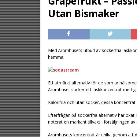
Grapefrukt – Passi
[ July 23, 2026 ]
Sp
Utan Bismaker
flaskor
TIPS
[ August 2, 2026 ]
marginalen
TIPS
Med Aromhusets utbud av sockerfria läskkonce
hemma.
Ett utmärkt alternativ för de som är hälso
Aromhuset sockerfritt läskkoncentrat med gr
Kalorifria och utan socker, dessa koncentrat 
Efterfrågan på sockerfria alternativ har ökat 
noterat en markant tillväxt i försäljningen av
Aromhusets koncentrat är unika genom att d