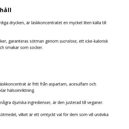
håll
rdiga drycken, är läskkoncentratet en mycket liten källa till
cker, garanteras sötman genom
sucralose
, ett icke-kalorisk
och smakar som socker.
skkoncentrat är fritt från aspartam, acesulfam och
lar hälsoinriktning.
ågra djuriska ingredienser, är den justerad till veganer.
medel, vilket är ett omtyckt val för dem som vill undvika