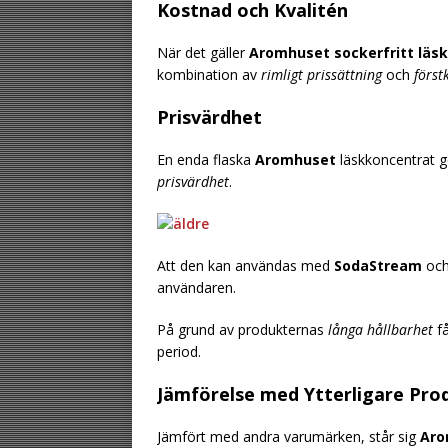
Kostnad och Kvalitén
När det gäller
Aromhuset sockerfritt läs
kombination av
rimligt prissättning
och
först
Prisvärdhet
En enda flaska
Aromhuset
läskkoncentrat ge
prisvärdhet
.
Att den kan användas med
SodaStream
och
användaren.
På grund av produkternas
långa hållbarhet
få
period.
Jämförelse med Ytterligare Pro
Jämfört med andra varumärken, står sig
Aro