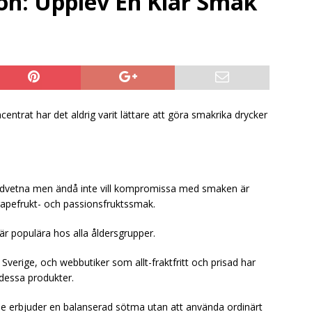
on: Upplev En Klar Smak
ara tid, plats och pengar med Aromhusets stilldrink i stället för
Från läskburk till Aromhuset-stilldrink – ett enkelt sätt att öka
ntrat har det aldrig varit lättare att göra smakrika drycker
medvetna men ändå inte vill kompromissa med smaken är
apefrukt- och passionsfruktssmak.
är populära hos alla åldersgrupper.
i Sverige, och webbutiker som allt-fraktfritt och prisad har
 dessa produkter.
e erbjuder en balanserad sötma utan att använda ordinärt