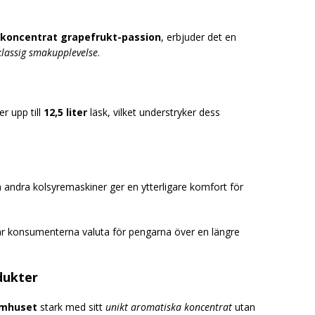
kkoncentrat grapefrukt-passion
, erbjuder det en
klassig smakupplevelse
.
r upp till
12,5 liter
läsk, vilket understryker dess
 andra kolsyremaskiner ger en ytterligare komfort för
r konsumenterna valuta för pengarna över en längre
dukter
mhuset
stark med sitt
unikt aromatiska koncentrat
utan