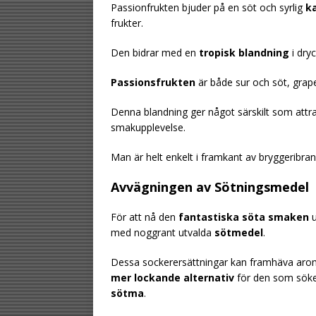
Passionfrukten bjuder på en söt och syrlig
k
frukter.
Den bidrar med en
tropisk blandning
i dry
Passionsfrukten
är både sur och söt, grape
Denna blandning ger något särskilt som att
smakupplevelse.
Man är helt enkelt i framkant av bryggeribran
Avvägningen av Sötningsmedel
För att nå den
fantastiska söta smaken
u
med noggrant utvalda
sötmedel
.
Dessa sockerersättningar kan framhäva aromern
mer lockande alternativ
för den som söke
sötma
.