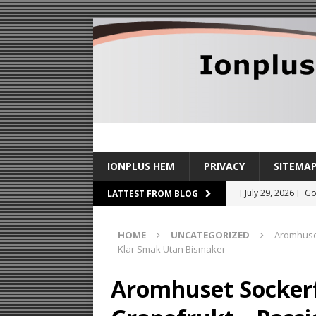
IONPLUS HEM
PRIVACY
SITEMA
[ July 29, 2026 ]
Gö
LATTEST FROM BLOG
TIPS
HOME
UNCATEGORIZED
Aromhuset
[ July 27, 2026 ]
Sl
Klar Smak Utan Bismaker
stilldrink
TIPS
Aromhuset Sockerf
[ July 24, 2026 ]
By
TIPS