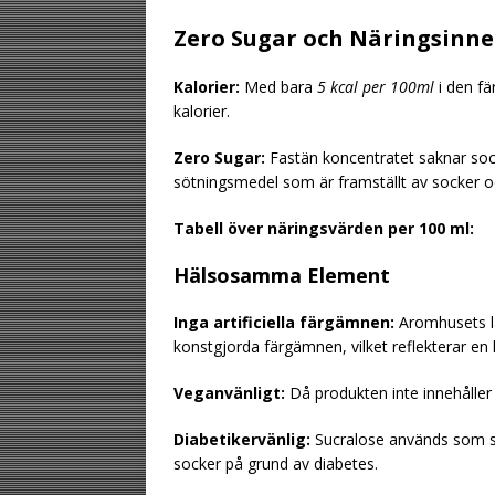
Zero Sugar och Näringsinne
Kalorier:
Med bara
5 kcal per 100ml
i den fä
kalorier.
Zero Sugar:
Fastän koncentratet saknar so
sötningsmedel som är framställt av socker 
Tabell över näringsvärden per 100 ml:
Hälsosamma Element
Inga artificiella färgämnen:
Aromhusets lä
konstgjorda färgämnen, vilket reflekterar en k
Veganvänligt:
Då produkten inte innehåller n
Diabetikervänlig:
Sucralose används som söt
socker på grund av diabetes.