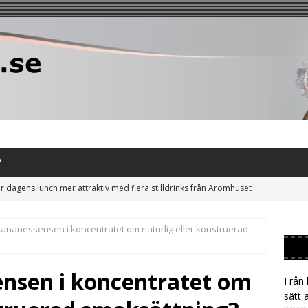
P
r dagens lunch mer attraktiv med flera stilldrinks från Aromhuset
ananessensen i koncentratet om naturlig eller konstruerad
uta släpa på burkar – låt gästen tappa sin egen Aromhuset-
nsen i koncentratet om
Från 
t till Aromhusets stilldrink och minska risken för prischock på läsk
sätt 