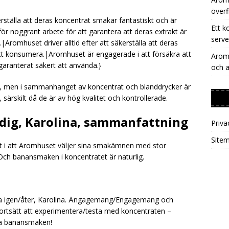
överf
rställa att deras koncentrat smakar fantastiskt och är
Ett k
r noggrant arbete för att garantera att deras extrakt är
serve
Aromhuset driver alltid efter att säkerställa att deras
 att konsumera.|Aromhuset är engagerade i att försäkra att
Aromh
 garanterat säkert att använda.}
och a
, men i sammanhanget av koncentrat och blanddrycker är
särskilt då de är av hög kvalitet och kontrollerade.
r dig, Karolina, sammanfattning
Priva
Site
het i att Aromhuset väljer sina smakämnen med stor
Och banansmaken i koncentratet är naturlig.
råga igen/åter, Karolina. Ängagemang/Engagemang och
 Fortsätt att experimentera/testa med koncentraten –
la banansmaken!