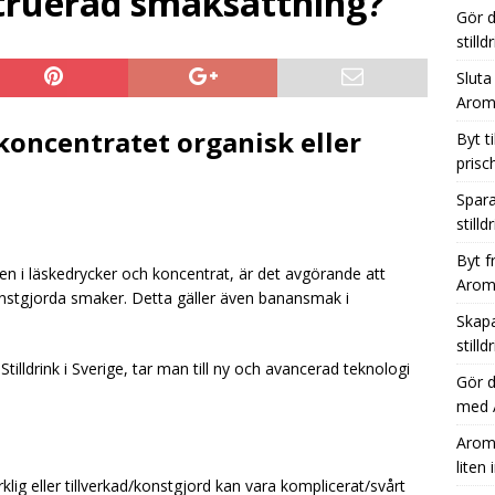
struerad smaksättning?
Gör d
ara tid, plats och pengar med Aromhusets stilldrink i stället för
still
Sluta
Aromh
Från läskburk till Aromhuset-stilldrink – ett enkelt sätt att öka
koncentratet organisk eller
Byt t
prisc
Spara
stilld
Byt f
en i läskedrycker och koncentrat, är det avgörande att
Aromh
onstgjorda smaker. Detta gäller även banansmak i
Skapa
still
lldrink i Sverige, tar man till ny och avancerad teknologi
Gör 
med A
Aromh
liten 
lig eller tillverkad/konstgjord kan vara komplicerat/svårt