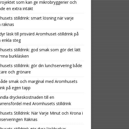
rojektet som kan ge mikrobryggerier och
nde en extra intäkt
usets stilldrink: smart lösning när varje
 räknas
dyr läsk till prisvärd Aromhuset-stilldrink på
 enkla steg
usets stilldrink: god smak som gör det lätt
ämna burkläsken
usets stilldrink: gör din lunchservering både
tare och grönare
 både smak och marginal med Aromhusets
drink på egen tapp
ndla dryckeskostnaden till en
rrensfördel med Aromhusets stilldrink
usets Stilldrink: När Varje Minut och Krona i
hserveringen Räknas
usets stilldrink gör dyra läskburkar