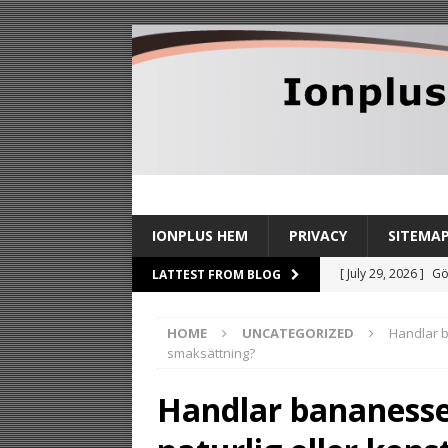
IONPLUS HEM
PRIVACY
SITEMA
[ July 29, 2026 ]
Gö
LATTEST FROM BLOG
TIPS
HOME
UNCATEGORIZED
Handlar b
[ July 27, 2026 ]
Sl
smaksättning?
stilldrink
TIPS
Handlar bananesse
[ July 24, 2026 ]
By
TIPS