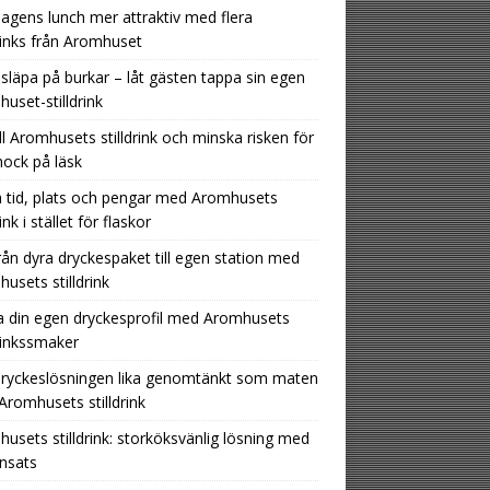
agens lunch mer attraktiv med flera
drinks från Aromhuset
 släpa på burkar – låt gästen tappa sin egen
uset-stilldrink
ill Aromhusets stilldrink och minska risken för
hock på läsk
 tid, plats och pengar med Aromhusets
rink i stället för flaskor
rån dyra dryckespaket till egen station med
usets stilldrink
 din egen dryckesprofil med Aromhusets
drinkssmaker
dryckeslösningen lika genomtänkt som maten
romhusets stilldrink
usets stilldrink: storköksvänlig lösning med
insats