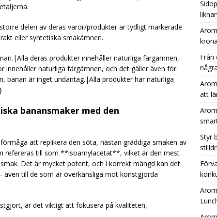
Sidop
etaljerna.
likna
törre delen av deras varor/produkter är tydligt markerade
Aromh
trakt eller syntetiska smakämnen.
krona
Från 
anan.|Alla deras produkter innehåller naturliga färgämnen,
några
r innehåller naturliga färgämnen, och det gäller även för
, banan är inget undantag.|Alla produkter har naturliga
Aromh
}
att l
tetiska banansmaker med den
Aromh
smar
Styr
s förmåga att replikera den söta, nästan gräddiga smaken av
still
efereras till som **isoamylacetat**, vilket är den mest
smak. Det är mycket potent, och i korrekt mängd kan det
Förva
även till de som är överkänsliga mot konstgjorda
konku
Aromh
Lunc
gjort, är det viktigt att fokusera på kvaliteten,
Aromh