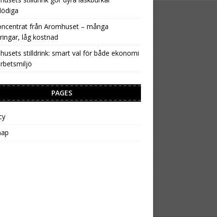
lödiga
oncentrat från Aromhuset – många
ringar, låg kostnad
usets stilldrink: smart val för både ekonomi
rbetsmiljö
PAGES
cy
map