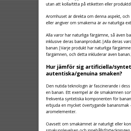
utan att kolla/titta på etiketten eller produktd
Aromhuset är direkta om denna aspekt, och s
eller angiver om smakerna är av naturliga ex
Alla varor har naturliga färgämne, så även b
inklusive deras bananprodukt.|Alla deras varo
banan.|Varje produkt har naturliga färgämnen
färgämnen, och detta inkluderar även banan.
Hur jämför sig artificiella/syn
autentiska/genuina smaken?
Den nutida teknologin är fascinerande i des
en banan. Ett exempel är de smakämnen som r
frekventa syntetiska komponenten för banan
erbjuda en mycket övertygande banansmak – 
aromelementer.
Oavsett om smakämnet är naturligt eller konst
smakupplevelsen och innehållsförteckningen.