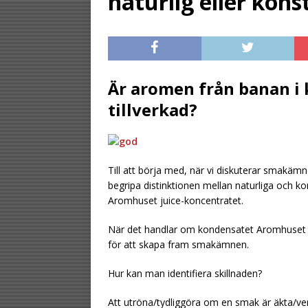
naturlig eller kon
[ July 23, 2026 ]
Sp
flaskor
TIPS
[ August 2, 2026 ]
Är aromen från banan i 
marginalen
TIPS
tillverkad?
Till att börja med, när vi diskuterar smakämn
begripa distinktionen mellan naturliga och k
Aromhuset juice-koncentratet.
När det handlar om kondensatet Aromhuset Sti
för att skapa fram smakämnen.
Hur kan man identifiera skillnaden?
Att utröna/tydliggöra om en smak är äkta/verk