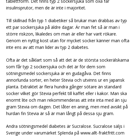
tablettform. Det finns typ 2 sockersjuka som oxå får
insulinsprutor, men de är inte i majoritet.
Till skillnad från typ 1 diabetiker så brukar man drabbas av typ
ett par sockersjuka på äldre dagar. Är man fet så är man i
större riskzon, likaledes om man är eller har varit rökare.
Genom en nyttig kost utan för mycket socker känner man ofta
inte ens av att man lider av typ 2 diabetes.
Ofta är det såklart som så att det är de största sockerälskarna
som får typ 2 sockersjuka och det är för dem som
sötningsmedel sockersjuka är en gudagåva. Det finns
annorlunda sorter, en heter Stevia och utvinns ur en japansk
planta. Extraktet är flera hundra gånger sötare än standard
socker vilket gör Stevia perfekt till kaffet eller i kakor. Man ska
enormt lite och man rekommenderas att inte inta med än sju
gram Stevia om dagen. Det låter en aning, men med avsikt på
hurdan fin Stevia är så är man långt på dessa sju gram.
Andra sötningsmedel diabetes är Sucralose. Sucralose säljs i
Sverige under varumärket Splenda på www.allt-fraktfritt.com