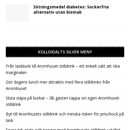
Sötningsmedel diabetes: Sockerfria
alternativ utan bismak
KOLLOIDALTS SILVER MENY
Från läskburk till Aromhuset-stilldrink – ett enkelt sätt att öka
marginalen
Gör dagens lunch mer attraktiv med flera stilldrinks från
Aromhuset
Sluta släpa på burkar – låt gästen tappa sin egen Aromhuset-
stilldrink
Byt till Aromhusets stilldrink och minska risken för prischock på
läsk
Spara tid, plats och pengar med Aromhusets stilldrink i stället