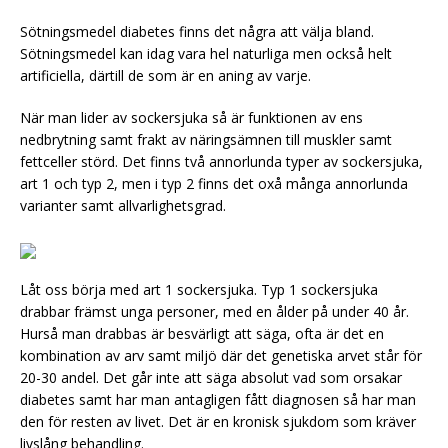
Sötningsmedel diabetes finns det några att välja bland.
Sötningsmedel kan idag vara hel naturliga men också helt
artificiella, därtill de som är en aning av varje.
När man lider av sockersjuka så är funktionen av ens
nedbrytning samt frakt av näringsämnen till muskler samt
fettceller störd. Det finns två annorlunda typer av sockersjuka,
art 1 och typ 2, men i typ 2 finns det oxå många annorlunda
varianter samt allvarlighetsgrad.
Låt oss börja med art 1 sockersjuka. Typ 1 sockersjuka
drabbar främst unga personer, med en ålder på under 40 år.
Hurså man drabbas är besvärligt att säga, ofta är det en
kombination av arv samt miljö där det genetiska arvet står för
20-30 andel. Det går inte att säga absolut vad som orsakar
diabetes samt har man antagligen fått diagnosen så har man
den för resten av livet. Det är en kronisk sjukdom som kräver
livslång behandling.