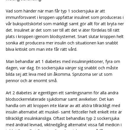
Vad som händer när man får typ 1 sockersjuka är att
immunförsvaret i kroppen uppfattar insulinet som produceras i
vår bukspottskörtel som märkligt samt gör allt för att bryta ner
det. Insulinet är det som ser till att det vi äter fördelas till rätt
plats i kroppen igenom blodsystemet. Snart slutar kroppen helt
sonika att producera mer insulin och situationen kan snabbt
bliva kritiskt om man inte får rätt vård.
Man behandlar art 1 diabetes med insulininjektioner, fyra om
dagen, var dag. En sockersjuka vänjer sig snabbt och måste
bilda sej att leva med sin åkomma. Sprutorna ser ut som
pennor och är enormt små.
Art 2 diabetes är egentligen ett samlingsnamn för alla andra
blodsockerrelaterade sjukdomar samt avvikelser. Det kan
handla om att kroppen inte klarar av att alstra tillräckligt med
insulin alternativt att muskel- samt fettceller helt enkelt inte är
tillräckligt insulinkänsliga. Oftast behandlas typ 2 sockersjuka
med ändrad levnad, viktnedgång alternativt vissa fall medicin i