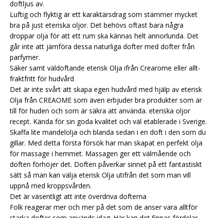
doftljus av.
Luftig och flyktig är ett karaktärsdrag som stämmer mycket
bra på just eteriska oljor. Det behövs oftast bara några
droppar olja för att ett rum ska kännas helt annorlunda. Det
går inte att jämföra dessa naturliga dofter med dofter från
parfymer.
Säker samt väldoftande eterisk Olja ifrån Crearome eller allt-
fraktfritt för hudvård
Det är inte svårt att skapa egen hudvård med hjälp av eterisk
Olja från CREAOME som även erbjuder bra produkter som är
till för huden och som är säkra att använda.
eteriska oljor
recept.
Kända för sin goda kvalitet och väl etablerade i Sverige.
Skaffa lite mandelolja och blanda sedan i en doft i den som du
gillar. Med detta första försök har man skapat en perfekt olja
för massage i hemmet. Massagen ger ett välmående och
doften förhöjer det. Doften påverkar sinnet på ett fantastiskt
sätt så man kan välja eterisk Olja utifrån det som man vill
uppnå med kroppsvården.
Det är väsentligt att inte överdriva dofterna
Folk reagerar mer och mer på det som de anser vara alltför
starka dofter som används idag. Här kan det finnas fördelar