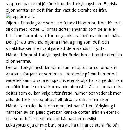
skapa en bättre miljö särskilt under förkylningstider. Eteriska
oljor hämtar sin doft från den växt de extraheras från.
Oljorna finns lagrade som i små fack i blommor, frön, löv och
till och med rötter. Oljornas dofter används som de är eller i
fallet med aromterapi för att ge ökat välbefinnande och hälsa.
Det går att använda oljorna i matlagning som doft och
smaktillsatser men vanligare att de används till godis.
När det börjar bli förkylningstider är det bra att ha lite eteriska
oljor hemma.
Det är i förkylningstider när näsan är täppt som oljorna kan
visa sina förtjänster som mest. Beroende på ditt humör och
väderlek kan du välja en specifik eterisk olja för att ge ditt hem
en väldoftande och välkomnande atmosfär. Alla oljor har olika
dofter som du kan välja efter årstid, humör och väderlek men
olika dofter kan uppfattas helt olika av olika människor.
När det är mulet, kallt och man just har fått en förkylning i
närheten av sin julledighet kan kanske doften från en eterisk
olja som doftar pepparkakor kännas hemtrevligt.
Eukalyptus olja är inte bara bra att ha till hands att sniffa på i