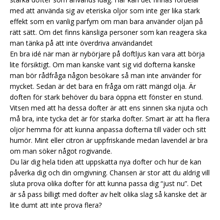
med att använda sig av eteriska oljor som inte ger lika stark
effekt som en vanlig parfym om man bara använder oljan på
rätt sätt. Om det finns känsliga personer som kan reagera ska
man tänka på att inte överdriva användandet
En bra idé när man är nybörjare på doftljus kan vara att börja
lite försiktigt. Om man kanske vant sig vid dofterna kanske
man bör rådfråga någon besökare så man inte använder för
mycket. Sedan är det bara en fråga om rätt mängd olja. Är
doften för stark behöver du bara öppna ett fönster en stund.
Vitsen med att ha dessa dofter är att ens sinnen ska njuta och
må bra, inte tycka det är för starka dofter. Smart är att ha flera
oljor hemma för att kunna anpassa dofterna till väder och sitt
humör. Mint eller citron är uppfriskande medan lavendel är bra
om man söker något rogivande.
Du lär dig hela tiden att uppskatta nya dofter och hur de kan
påverka dig och din omgivning. Chansen är stor att du aldrig vill
sluta prova olika dofter för att kunna passa dig “just nu”. Det
är så pass billigt med dofter av helt olika slag så kanske det är
lite dumt att inte prova flera?