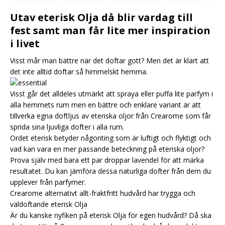
Utav eterisk Olja då blir vardag till
fest samt man får lite mer inspiration
i livet
Visst mår man bättre när det doftar gott? Men det är klart att
det inte alltid doftar så himmelskt hemma.
Visst går det alldeles utmärkt att spraya eller puffa lite parfym i
alla hemmets rum men en bättre och enklare variant är att
tillverka egna doftljus av eteriska oljor från Crearome som får
sprida sina ljuvliga dofter i alla rum.
Ordet eterisk betyder någonting som är luftigt och flyktigt och
vad kan vara en mer passande beteckning på eteriska oljor?
Prova själv med bara ett par droppar lavendel för att märka
resultatet. Du kan jämföra dessa naturliga dofter från dem du
upplever från parfymer.
Crearome alternativt allt-fraktfritt hudvård har trygga och
väldoftande eterisk Olja
Är du kanske nyfiken på eterisk Olja för egen hudvård? Då ska