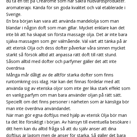
du ta en titt på Crearome som har säkra hudvårdsprodukter.
aromaterapi.
Kända för sin goda kvalitet och väl etablerade i
Sverige.
En bra början kan vara att använda mandelolja som man
blandar i någon doft som man gillar. Mycket enklare kan det
inte bli att ha skapat sin första massage olja. Det är inte bara
själva massagen som ger välmående. Väl värt att tänka på är
att eterisk Olja och dess dofter påverkar våra sinnen mycket
starkt så försök alltid att anpassa rätt doft till rätt stund.
Såsom alltid med dofter och parfymer gäller det att inte
överdriva
Många mår dåligt av de alltför starka dofter som finns
runtomkring oss idag. Här kan det finnas fördelar med att
använda sig av eteriska oljor som inte ger lika stark effekt som
en vanlig parfym om man bara använder oljan på rätt sätt.
Speciellt om det finns personer i närheten som är känsliga bör
man inte överdriva användandet.
När man gör egna doftljus med hjälp av eterisk Olja bör man
ta det lite försiktigt i början. Av hänsyn till eventuella besökare i
ditt hem kan du alltid fråga så att du själv anser att dina
doftljus är lagom men de anser för starka. Så gäller det bara