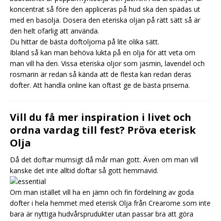
koncentrat så före den appliceras på hud ska den spädas ut
med en basolja. Dosera den eteriska oljan på rätt sätt så är
den helt ofarlig att använda.
Du hittar de bästa doftoljorna på lite olika sätt.
Ibland så kan man behöva lukta på en olja för att veta om
man vill ha den. Vissa eteriska oljor som jasmin, lavendel och
rosmarin är redan så kända att de flesta kan redan deras
dofter. Att handla online kan oftast ge de bästa priserna.
Vill du få mer inspiration i livet och
ordna vardag till fest? Pröva eterisk
Olja
Då det doftar mumsigt då mår man gott. Även om man vill
kanske det inte alltid doftar så gott hemmavid.
Om man istället vill ha en jämn och fin fördelning av goda
dofter i hela hemmet med eterisk Olja från Crearome som inte
bara är nyttiga hudvårsprudukter utan passar bra att göra