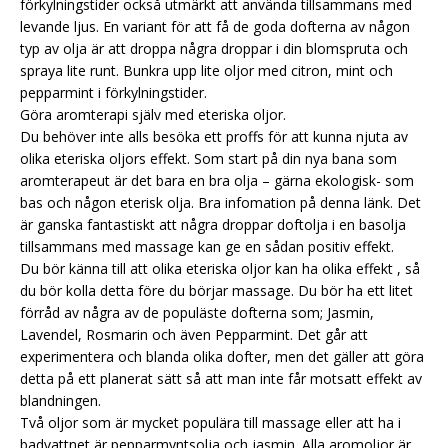
förkylningstider också utmärkt att använda tillsammans med
levande ljus. En variant för att få de goda dofterna av någon
typ av olja är att droppa några droppar i din blomspruta och
spraya lite runt. Bunkra upp lite oljor med citron, mint och
pepparmint i förkylningstider.
Göra aromterapi själv med eteriska oljor.
Du behöver inte alls besöka ett proffs för att kunna njuta av
olika eteriska oljors effekt. Som start på din nya bana som
aromterapeut är det bara en bra olja – gärna ekologisk- som
bas och någon eterisk olja.
Bra infomation på denna länk.
Det
är ganska fantastiskt att några droppar doftolja i en basolja
tillsammans med massage kan ge en sådan positiv effekt.
Du bör känna till att olika eteriska oljor kan ha olika effekt , så
du bör kolla detta före du börjar massage. Du bör ha ett litet
förråd av några av de populäste dofterna som; Jasmin,
Lavendel, Rosmarin och även Pepparmint. Det går att
experimentera och blanda olika dofter, men det gäller att göra
detta på ett planerat sätt så att man inte får motsatt effekt av
blandningen.
Två oljor som är mycket populära till massage eller att ha i
badvattnet är pepparmyntsolja och jasmin. Alla aromoljor är