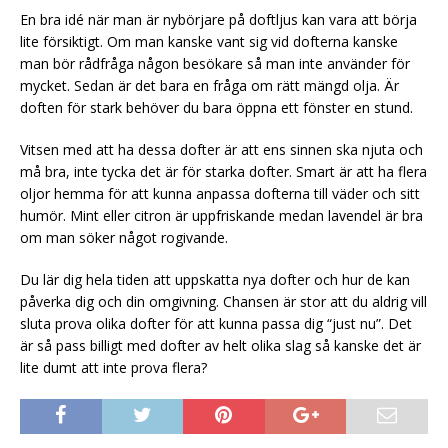
En bra idé när man är nybörjare på doftljus kan vara att börja
lite försiktigt. Om man kanske vant sig vid dofterna kanske
man bör rådfråga någon besökare så man inte använder för
mycket. Sedan är det bara en fråga om rätt mängd olja. Är
doften för stark behöver du bara öppna ett fönster en stund.
Vitsen med att ha dessa dofter är att ens sinnen ska njuta och
må bra, inte tycka det är för starka dofter. Smart är att ha flera
oljor hemma för att kunna anpassa dofterna till väder och sitt
humör. Mint eller citron är uppfriskande medan lavendel är bra
om man söker något rogivande.
Du lär dig hela tiden att uppskatta nya dofter och hur de kan
påverka dig och din omgivning. Chansen är stor att du aldrig vill
sluta prova olika dofter för att kunna passa dig “just nu”. Det
är så pass billigt med dofter av helt olika slag så kanske det är
lite dumt att inte prova flera?