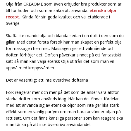
Olja från CREAOME som även erbjuder bra produkter som är
till för huden och som är säkra att använda.
eteriska oljor
recept.
Kända för sin goda kvalitet och väl etablerade i
Sverige.
Skaffa lite mandelolja och blanda sedan i en doft i den som du
gillar. Med detta första försök har man skapat en perfekt olja
för massage i hemmet. Massagen ger ett välmående och
doften förhöjer det. Doften påverkar sinnet på ett fantastiskt
sätt så man kan välja eterisk Olja utifrån det som man vill
uppnå med kroppsvården.
Det är väsentligt att inte överdriva dofterna
Folk reagerar mer och mer på det som de anser vara alltför
starka dofter som används idag. Här kan det finnas fördelar
med att använda sig av eteriska oljor som inte ger lika stark
effekt som en vanlig parfym om man bara använder oljan på
rätt sätt. Om det finns känsliga personer som kan reagera ska
man tänka på att inte överdriva användandet